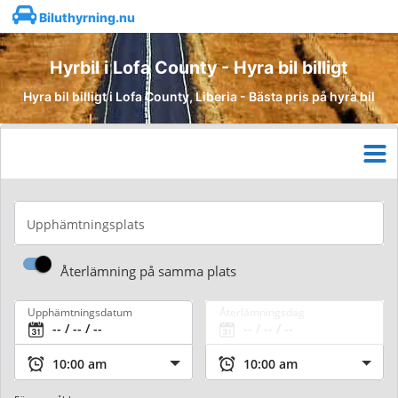
Biluthyrning.nu
Hyrbil i Lofa County - Hyra bil billigt
Hyra bil billigt i Lofa County, Liberia - Bästa pris på hyra bil
Upphämtningsplats
Återlämning på samma plats
Upphämtningsdatum
Återlämningsdag