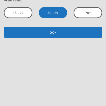
Förarens ålder:
30 - 69
18 - 29
70+
Sök