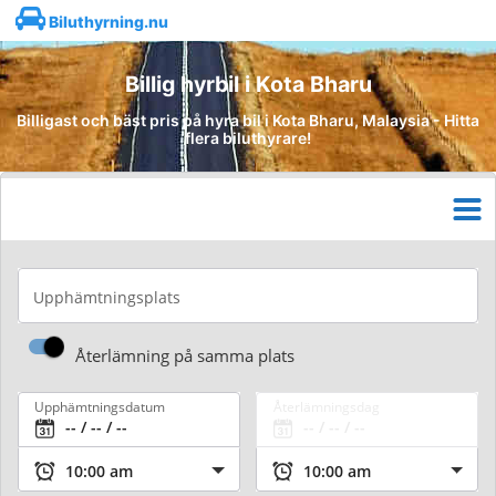
Biluthyrning.nu
Billig hyrbil i Kota Bharu
Billigast och bäst pris på hyra bil i Kota Bharu, Malaysia - Hitta
flera biluthyrare!
Upphämtningsplats
Återlämning på samma plats
Upphämtningsdatum
Återlämningsdag