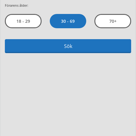
Förarens ålder:
30 - 69
18 - 29
70+
Sök