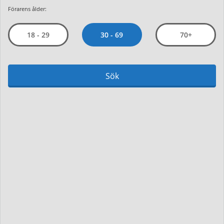
Förarens ålder:
30 - 69
18 - 29
70+
Sök