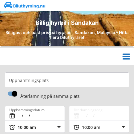
Biluthyrning.nu
Billig hyrbil i Sandakan
Billigast och bäst pris på hyra bil i Sandakan, Malaysia - Hitta
flera biluthyrare!
Upphämtningsplats
Återlämning på samma plats
Upphämtningsdatum
Återlämningsdag