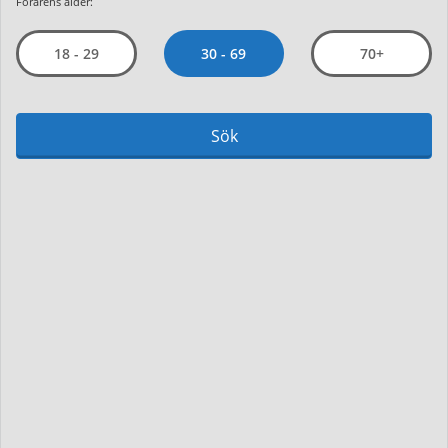
Förarens ålder:
30 - 69
18 - 29
70+
Sök