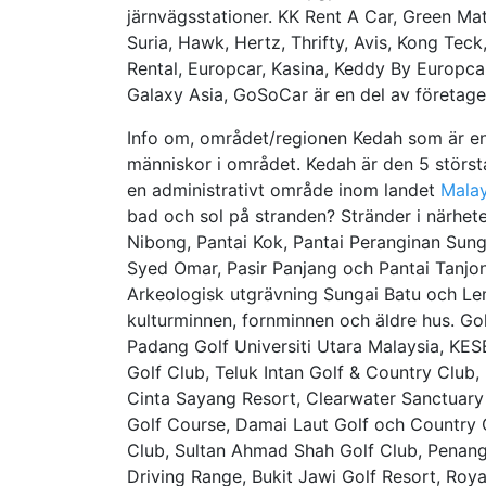
järnvägsstationer. KK Rent A Car, Green Ma
Suria, Hawk, Hertz, Thrifty, Avis, Kong Teck
Rental, Europcar, Kasina, Keddy By Europcar
Galaxy Asia, GoSoCar är en del av företagen 
Info om, området/regionen Kedah som är en 
människor i området. Kedah är den 5 största 
en administrativt område inom landet
Malay
bad och sol på stranden? Stränder i närhete
Nibong, Pantai Kok, Pantai Peranginan Sun
Syed Omar, Pasir Panjang och Pantai Tanjo
Arkeologisk utgrävning Sungai Batu och Lem
kulturminnen, fornminnen och äldre hus. Gol
Padang Golf Universiti Utara Malaysia, KE
Golf Club, Teluk Intan Golf & Country Club
Cinta Sayang Resort, Clearwater Sanctuary
Golf Course, Damai Laut Golf och Country 
Club, Sultan Ahmad Shah Golf Club, Penang
Driving Range, Bukit Jawi Golf Resort, Roya