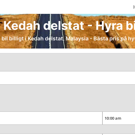
i Kedah delstat - Hyra bil
bil billigt i Kedah delstat, Malaysia - Bästa pris på hy