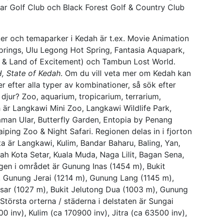
ar Golf Club och Black Forest Golf & Country Club
er och temaparker i Kedah är t.ex. Movie Animation
prings, Ulu Legong Hot Spring, Fantasia Aquapark,
r & Land of Excitement) och Tambun Lost World.
, State of Kedah
. Om du vill veta mer om Kedah kan
 efter alla typer av kombinationer, så sök efter
a djur? Zoo, aquarium, tropicarium, terrarium,
 är Langkawi Mini Zoo, Langkawi Wildlife Park,
aman Ular, Butterfly Garden, Entopia by Penang
iping Zoo & Night Safari. Regionen delas in i fjorton
 är Langkawi, Kulim, Bandar Baharu, Baling, Yan,
h Kota Setar, Kuala Muda, Naga Lilit, Bagan Sena,
en i området är Gunung Inas (1454 m), Bukit
 Gunung Jerai (1214 m), Gunung Lang (1145 m),
esar (1027 m), Bukit Jelutong Dua (1003 m), Gunung
törsta orterna / städerna i delstaten är Sungai
0 inv), Kulim (ca 170900 inv), Jitra (ca 63500 inv),