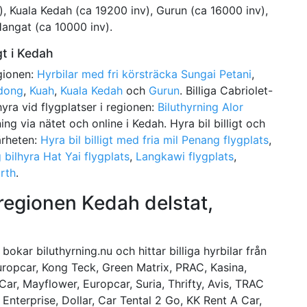
, Kuala Kedah (ca 19200 inv), Gurun (ca 16000 inv),
angat (ca 10000 inv).
gt i Kedah
egionen:
Hyrbilar med fri körsträcka Sungai Petani
,
dong
,
Kuah
,
Kuala Kedah
och
Gurun
. Billiga Cabriolet-
lhyra vid flygplatser i regionen:
Biluthyrning Alor
ng via nätet och online i Kedah. Hyra bil billigt och
närheten:
Hyra bil billigt med fria mil Penang flygplats
,
ig bilhyra Hat Yai flygplats
,
Langkawi flygplats
,
rth
.
 regionen Kedah delstat,
okar biluthyrning.nu och hittar billiga hyrbilar från
uropcar, Kong Teck, Green Matrix, PRAC, Kasina,
ar, Mayflower, Europcar, Suria, Thrifty, Avis, TRAC
, Enterprise, Dollar, Car Tental 2 Go, KK Rent A Car,