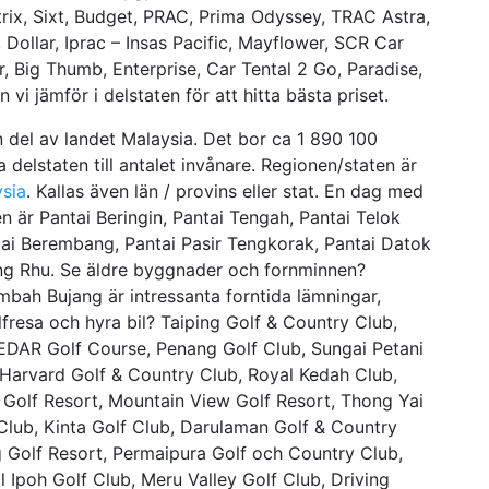
trix, Sixt, Budget, PRAC, Prima Odyssey, TRAC Astra,
, Dollar, Iprac – Insas Pacific, Mayflower, SCR Car
, Big Thumb, Enterprise, Car Tental 2 Go, Paradise,
vi jämför i delstaten för att hitta bästa priset.
del av landet Malaysia. Det bor ca 1 890 100
delstaten till antalet invånare. Regionen/staten är
sia
. Kallas även län / provins eller stat. En dag med
n är Pantai Beringin, Pantai Tengah, Pantai Telok
gai Berembang, Pantai Pasir Tengkorak, Pantai Datok
ng Rhu. Se äldre byggnader och fornminnen?
bah Bujang är intressanta forntida lämningar,
fresa och hyra bil? Taiping Golf & Country Club,
SEDAR Golf Course, Penang Golf Club, Sungai Petani
, Harvard Golf & Country Club, Royal Kedah Club,
 Golf Resort, Mountain View Golf Resort, Thong Yai
Club, Kinta Golf Club, Darulaman Golf & Country
 Golf Resort, Permaipura Golf och Country Club,
l Ipoh Golf Club, Meru Valley Golf Club, Driving