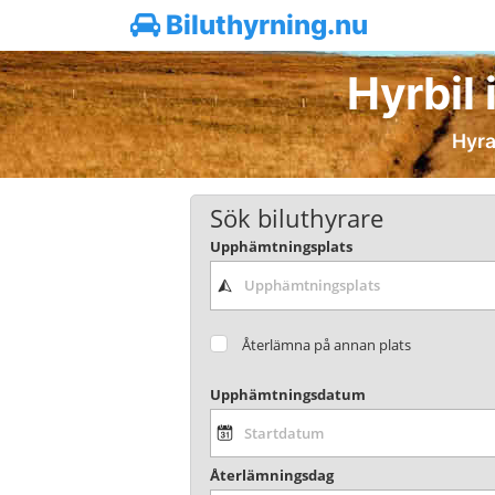
Biluthyrning.nu
Hyrbil 
Hyra 
Sök biluthyrare
Upphämtningsplats
Återlämna på annan plats
Upphämtningsdatum
Återlämningsdag