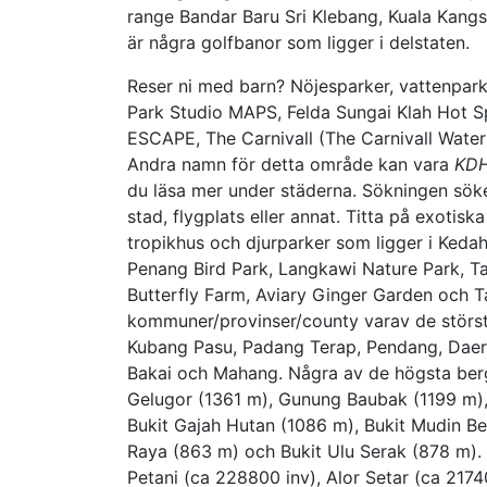
range Bandar Baru Sri Klebang, Kuala Kangs
är några golfbanor som ligger i delstaten.
Reser ni med barn? Nöjesparker, vattenpark
Park Studio MAPS, Felda Sungai Klah Hot S
ESCAPE, The Carnivall (The Carnivall Wate
Andra namn för detta område kan vara
KDH
du läsa mer under städerna. Sökningen söker
stad, flygplats eller annat. Titta på exotisk
tropikhus och djurparker som ligger i Kedah
Penang Bird Park, Langkawi Nature Park, T
Butterfly Farm, Aviary Ginger Garden och Ta
kommuner/provinser/county varav de största
Kubang Pasu, Padang Terap, Pendang, Daera
Bakai och Mahang. Några av de högsta berg
Gelugor (1361 m), Gunung Baubak (1199 m),
Bukit Gajah Hutan (1086 m), Bukit Mudin B
Raya (863 m) och Bukit Ulu Serak (878 m). S
Petani (ca 228800 inv), Alor Setar (ca 21740