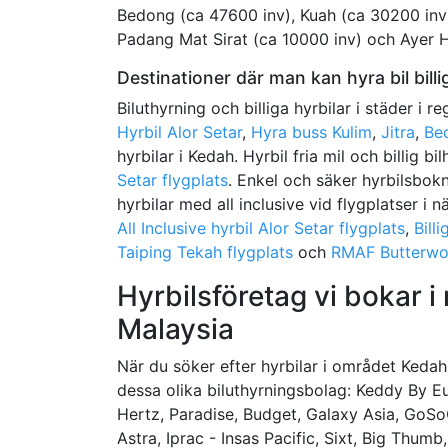
Bedong (ca 47600 inv), Kuah (ca 30200 inv)
Padang Mat Sirat (ca 10000 inv) och Ayer H
Destinationer där man kan hyra bil billi
Biluthyrning och billiga hyrbilar i städer i r
Hyrbil Alor Setar
,
Hyra buss Kulim
,
Jitra
,
Be
hyrbilar i Kedah. Hyrbil fria mil och billig bi
Setar flygplats
. Enkel och säker hyrbilsbokni
hyrbilar med all inclusive vid flygplatser i 
All Inclusive hyrbil Alor Setar flygplats
,
Bill
Taiping Tekah flygplats
och
RMAF Butterwo
Hyrbilsföretag vi bokar i
Malaysia
När du söker efter hyrbilar i området Kedah b
dessa olika biluthyrningsbolag: Keddy By E
Hertz, Paradise, Budget, Galaxy Asia, GoSoC
Astra, Iprac - Insas Pacific, Sixt, Big Thumb