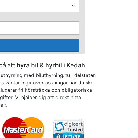
 på att hyra bil & hyrbil i Kedah
luthyrning med biluthyrning.nu i delstaten
ss väntar inga överraskningar när du ska
kluderar fri körsträcka och obligatoriska
ifter. Vi hjälper dig att direkt hitta
dah.