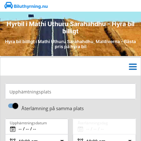
Biluthyrning.nu
Hyrbil i Mathi Uthuru Sarahahdhu - Hyra bil
billigt
Hyra bil billigt i Mathi Uthuru Sarahahdhu, Maldiverna - Bästa
pris på hyra bil
Upphämtningsplats
Återlämning på samma plats
Upphämtningsdatum
Återlämningsdag