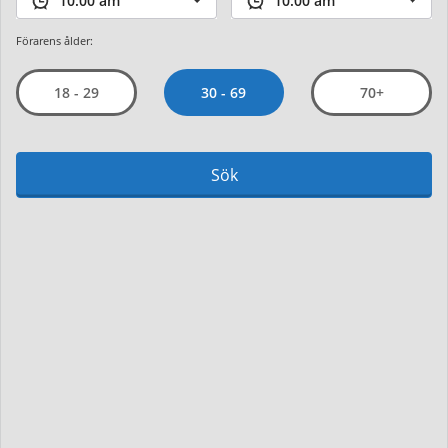
Förarens ålder:
30 - 69
18 - 29
70+
Sök