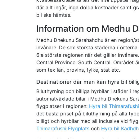
där allt ingår, inga dolda kostnader samt gr
bil ska hämtas.
Information om Medhu 
Medhu Dhekunu Sarahahdhu är en region/sta
invånare. De sex största städerna / ortern
6:e största regionen när det gäller invånar
Central Province, South Central. Området är
som tex län, provins, fylke, stat etc.
Destinationer där man kan hyra bil bil
Biluthyrning och billiga hyrbilar i städer i re
automatväxlade bilar i Medhu Dhekunu Saraha
flygplatser i regionen:
Hyra bil Thimarafushi
det bästa priset på biluthyrning på alla ty
billigt och hyrbilar med all inclusive vid fly
Thimarafushi Flygplats
och
Hyra bil Kadhdh