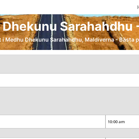
 Dhekunu Sarahahdhu - H
igt i Medhu Dhekunu Sarahahdhu, Maldiverna - Bästa pr