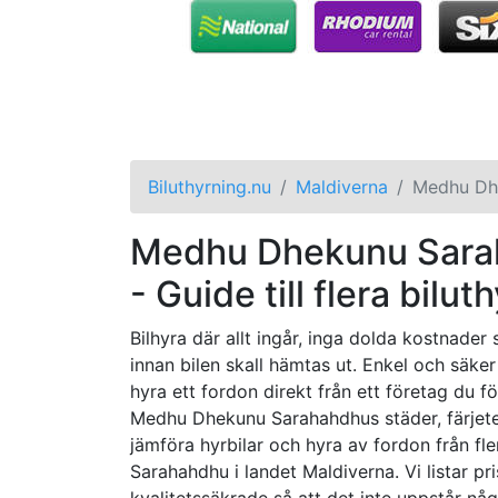
Biluthyrning.nu
Maldiverna
Medhu Dh
Medhu Dhekunu Saraha
- Guide till flera bilut
Bilhyra där allt ingår, inga dolda kostnader
innan bilen skall hämtas ut. Enkel och säker
hyra ett fordon direkt från ett företag du f
Medhu Dhekunu Sarahahdhus städer, färjeter
jämföra hyrbilar och hyra av fordon från 
Sarahahdhu i landet Maldiverna. Vi listar pr
kvalitetssäkrade så att det inte uppstår någ