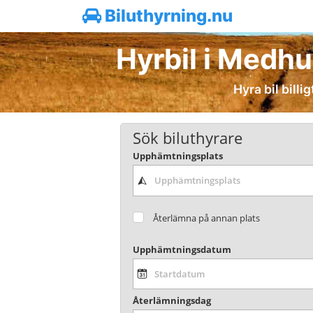
Biluthyrning.nu
Hyrbil i Medhu
Hyra bil bill
Sök biluthyrare
Upphämtningsplats
Återlämna på annan plats
Upphämtningsdatum
Återlämningsdag