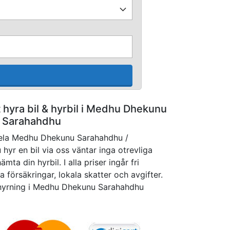
tt hyra bil & hyrbil i Medhu Dhekunu
Sarahahdhu
 hela Medhu Dhekunu Sarahahdhu /
hyr en bil via oss väntar inga otrevliga
ta din hyrbil. I alla priser ingår fri
 försäkringar, lokala skatter och avgifter.
luthyrning i Medhu Dhekunu Sarahahdhu