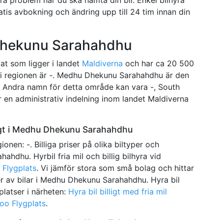
atis avbokning och ändring upp till 24 tim innan din
Dhekunu Sarahahdhu
t som ligger i landet
Maldiverna
och har ca 20 500
a i regionen är -. Medhu Dhekunu Sarahahdhu är den
e. Andra namn för detta område kan vara -, South
 en administrativ indelning inom landet Maldiverna
ligt i Medhu Dhekunu Sarahahdhu
gionen: -. Billiga priser på olika biltyper och
hdhu. Hyrbil fria mil och billig bilhyra vid
 Flygplats
. Vi jämför stora som små bolag och hittar
per av bilar i Medhu Dhekunu Sarahahdhu. Hyra bil
gplatser i närheten:
Hyra bil billigt med fria mil
oo Flygplats
.