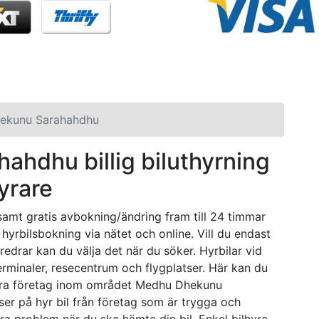
ekunu Sarahahdhu
hdhu billig biluthyrning
hyrare
 samt gratis avbokning/ändring fram till 24 timmar
 hyrbilsbokning via nätet och online. Vill du endast
öredrar kan du välja det när du söker. Hyrbilar vid
minaler, resecentrum och flygplatser. Här kan du
flera företag inom området Medhu Dhekunu
iser på hyr bil från företag som är trygga och
ra problem när du ska hämta din bil. Enkel bilhyra