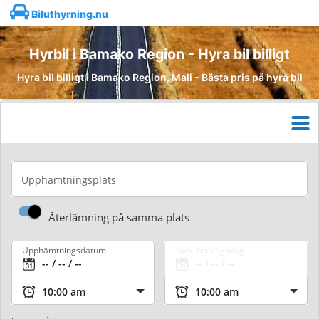
Biluthyrning.nu
Hyrbil i Bamako Region - Hyra bil billigt
Hyra bil billigt i Bamako Region, Mali - Bästa pris på hyra bil
Upphämtningsplats
Återlämning på samma plats
Upphämtningsdatum
Återlämningsdag