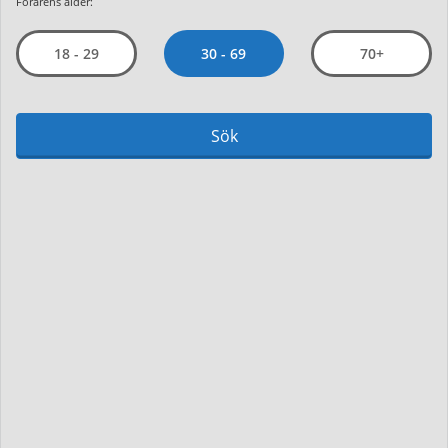
Förarens ålder:
30 - 69
18 - 29
70+
Sök