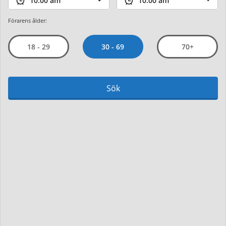
Förarens ålder:
30 - 69
18 - 29
70+
Sök