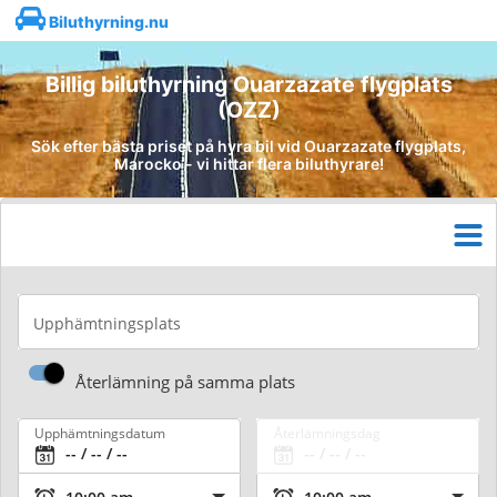
Biluthyrning.nu
Billig biluthyrning Ouarzazate flygplats
(OZZ)
Sök efter bästa priset på hyra bil vid Ouarzazate flygplats,
Marocko - vi hittar flera biluthyrare!
Upphämtningsplats
Återlämning på samma plats
Upphämtningsdatum
Återlämningsdag