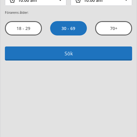
Förarens ålder:
30 - 69
18 - 29
70+
Sök