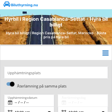
Biluthyrning.nu
Hyrbil i Region Casablanca-Settat - Hyra bil
billigt
Hyra bil billigt i Region Casablanca-Settat, Marocko - Bästa
pris på hyra bil
Upphämtningsplats
Återlämning på samma plats
Upphämtningsdatum
Återlämningsdag