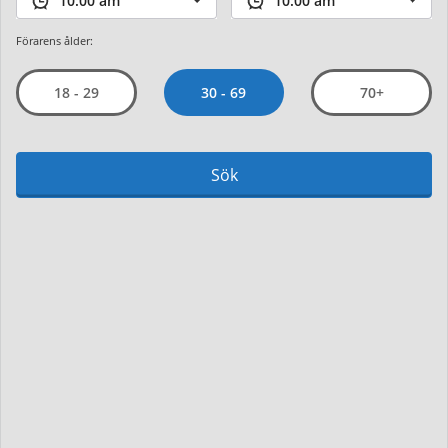
Förarens ålder:
30 - 69
18 - 29
70+
Sök