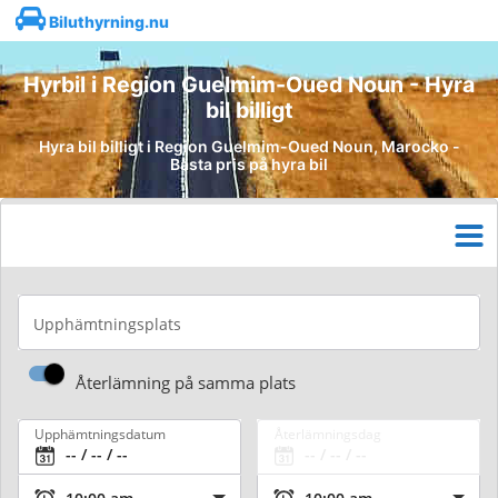
Biluthyrning.nu
Hyrbil i Region Guelmim-Oued Noun - Hyra
bil billigt
Hyra bil billigt i Region Guelmim-Oued Noun, Marocko -
Bästa pris på hyra bil
Upphämtningsplats
Återlämning på samma plats
Upphämtningsdatum
Återlämningsdag