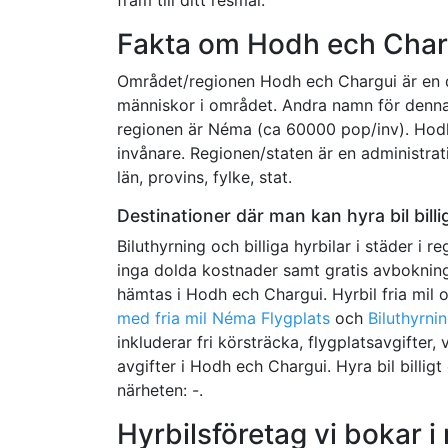
Fakta om Hodh ech Char
Området/regionen Hodh ech Chargui är en 
människor i området. Andra namn för denna d
regionen är Néma (ca 60000 pop/inv). Hodh 
invånare. Regionen/staten är en administra
län, provins, fylke, stat.
Destinationer där man kan hyra bil bill
Biluthyrning och billiga hyrbilar i städer i r
inga dolda kostnader samt gratis avbokning 
hämtas i Hodh ech Chargui. Hyrbil fria mil oc
med fria mil Néma Flygplats
och
Biluthyrni
inkluderar fri körsträcka, flygplatsavgifter,
avgifter i Hodh ech Chargui. Hyra bil billigt 
närheten: -.
Hyrbilsföretag vi bokar 