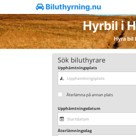
Biluthyrning.nu
Hyrbil i 
Hyra bil 
Sök biluthyrare
Upphämtningsplats
Återlämna på annan plats
Upphämtningsdatum
Återlämningsdag