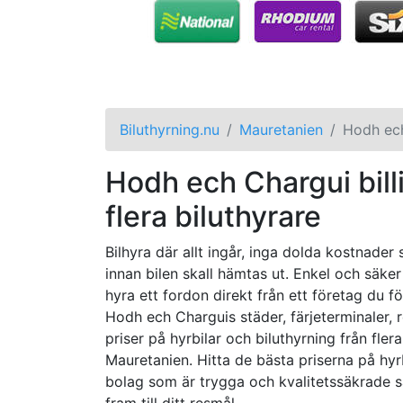
Biluthyrning.nu
Mauretanien
Hodh ec
Hodh ech Chargui billi
flera biluthyrare
Bilhyra där allt ingår, inga dolda kostnader
innan bilen skall hämtas ut. Enkel och säker
hyra ett fordon direkt från ett företag du f
Hodh ech Charguis städer, färjeterminaler,
priser på hyrbilar och biluthyrning från fler
Mauretanien. Hitta de bästa priserna på hyrbi
bolag som är trygga och kvalitetssäkrade s
fram till ditt resmål.