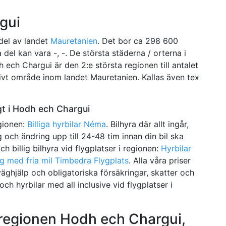
gui
del av landet
Mauretanien
. Det bor ca 298 600
el kan vara -, -. De största städerna / orterna i
ech Chargui är den 2:e största regionen till antalet
tivt område inom landet Mauretanien. Kallas även tex
igt i Hodh ech Chargui
egionen:
Billiga hyrbilar Néma
. Bilhyra där allt ingår,
och ändring upp till 24-48 tim innan din bil ska
h billig bilhyra vid flygplatser i regionen:
Hyrbilar
ng med fria mil Timbedra Flygplats
. Alla våra priser
 väghjälp och obligatoriska försäkringar, skatter och
och hyrbilar med all inclusive vid flygplatser i
i regionen Hodh ech Chargui,