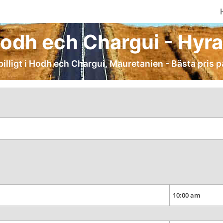
Hodh ech Chargui - Hyra b
billigt i Hodh ech Chargui, Mauretanien - Bästa pris p