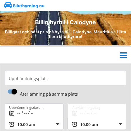
Biluthyrning.nu
Billig hyrbil i Calodyne
Billigast och bäst pris på hyra bil i Calodyne, Mauritius - Hitta
flera biluthyrare!
Upphämtningsplats
Återlämning på samma plats
Upphämtningsdatum
Återlämningsdag