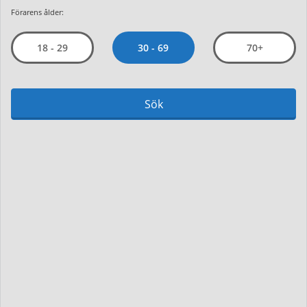
Förarens ålder:
30 - 69
18 - 29
70+
Sök