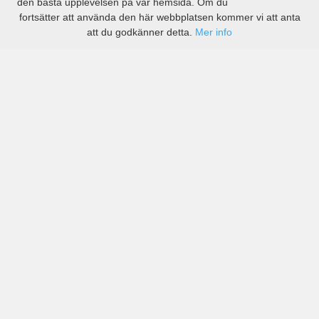
den bästa upplevelsen på vår hemsida. Om du
fortsätter att använda den här webbplatsen kommer vi att anta
att du godkänner detta.
Mer info
Priser från kända biluthyrningsföretag men även små
lokala i Mahébourg