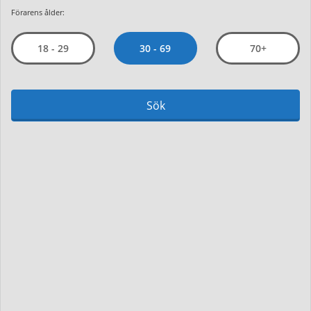
Förarens ålder:
30 - 69
18 - 29
70+
Sök