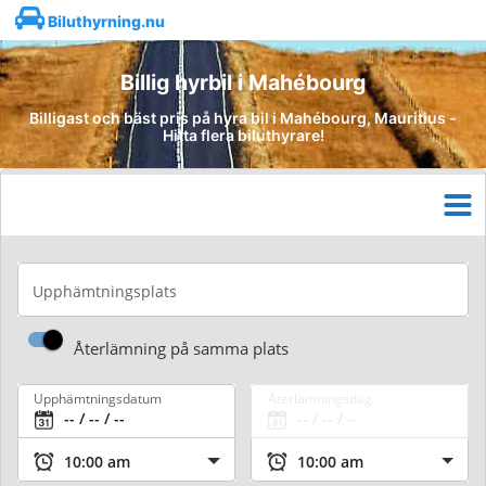
Biluthyrning.nu
Billig hyrbil i Mahébourg
Billigast och bäst pris på hyra bil i Mahébourg, Mauritius -
Hitta flera biluthyrare!
Upphämtningsplats
Återlämning på samma plats
Upphämtningsdatum
Återlämningsdag