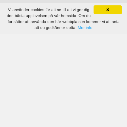
Vi använder cookies för att se till att vi ger dig
✖
den bästa upplevelsen på vår hemsida. Om du
fortsätter att använda den här webbplatsen kommer vi att anta
att du godkänner detta.
Mer info
Priser från kända biluthyrningsföretag men även små
lokala i Coahuila de Zaragoza