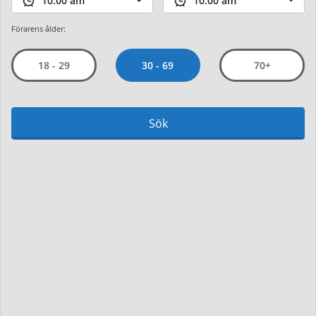
Förarens ålder:
30 - 69
18 - 29
70+
Sök