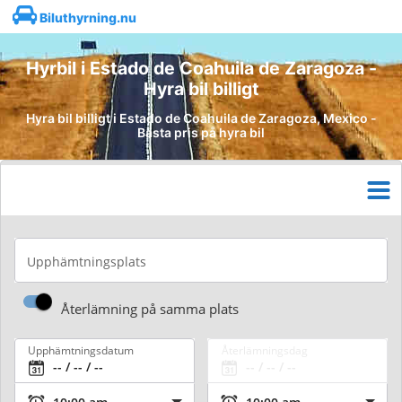
Biluthyrning.nu
Hyrbil i Estado de Coahuila de Zaragoza -
Hyra bil billigt
Hyra bil billigt i Estado de Coahuila de Zaragoza, Mexico -
Bästa pris på hyra bil
Upphämtningsplats
Återlämning på samma plats
Upphämtningsdatum
Återlämningsdag