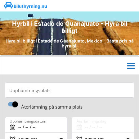
Biluthyrning.nu
Hyrbil i Estado de Guanajuato - Hyra bil
billigt
Hyra bil billigt i Estado de Guanajuato, Mexico - Bästa pris på
hyra bil
Upphämtningsplats
Återlämning på samma plats
Upphämtningsdatum
Återlämningsdag