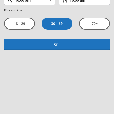
Förarens ålder:
30 - 69
18 - 29
70+
Sök