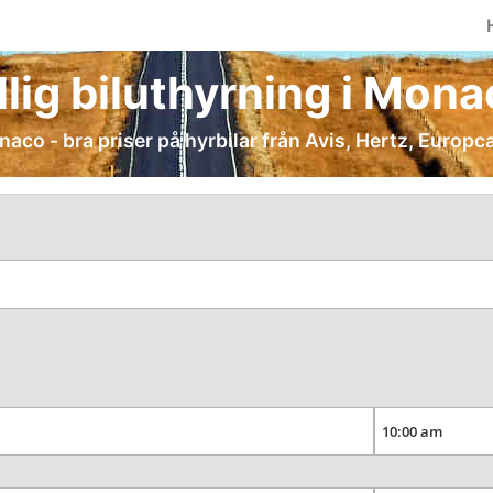
llig biluthyrning i Mon
onaco - bra priser på hyrbilar från Avis, Hertz, Europca