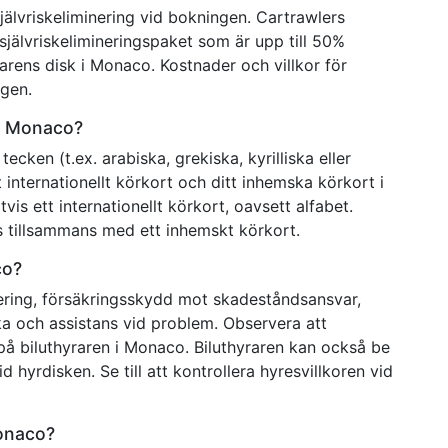
älvriskeliminering vid bokningen. Cartrawlers
 självriskelimineringspaket som är upp till 50%
yrarens disk i Monaco. Kostnader och villkor för
gen.
 i Monaco?
ecken (t.ex. arabiska, grekiska, kyrilliska eller
internationellt körkort och ditt inhemska körkort i
s ett internationellt körkort, oavsett alfabet.
as tillsammans med ett inhemskt körkort.
co?
inering, försäkringsskydd mot skadeståndsansvar,
ka och assistans vid problem. Observera att
å biluthyraren i Monaco. Biluthyraren kan också be
d hyrdisken. Se till att kontrollera hyresvillkoren vid
Monaco?