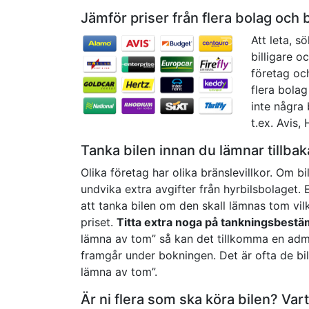
Jämför priser från flera bolag och 
Att leta, s
billigare o
företag och
flera bolag
inte några 
t.ex. Avis,
Tanka bilen innan du lämnar tillba
Olika företag har olika bränslevillkor. Om bi
undvika extra avgifter från hyrbilsbolaget. 
att tanka bilen om den skall lämnas tom vilke
priset.
Titta extra noga på tankningsbest
lämna av tom” så kan det tillkomma en admin
framgår under bokningen. Det är ofta de bi
lämna av tom”.
Är ni flera som ska köra bilen? Vart