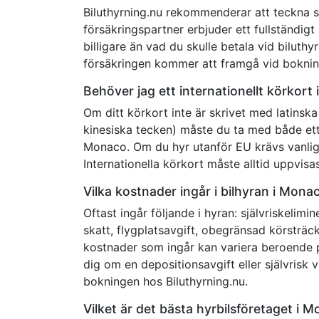
Biluthyrning.nu rekommenderar att teckna sj
försäkringspartner erbjuder ett fullständigt
billigare än vad du skulle betala vid biluth
försäkringen kommer att framgå vid boknin
Behöver jag ett internationellt körkort
Om ditt körkort inte är skrivet med latinska t
kinesiska tecken) måste du ta med både ett 
Monaco. Om du hyr utanför EU krävs vanligtvi
Internationella körkort måste alltid uppvis
Vilka kostnader ingår i bilhyran i Mona
Oftast ingår följande i hyran: självriskelim
skatt, flygplatsavgift, obegränsad körsträc
kostnader som ingår kan variera beroende p
dig om en depositionsavgift eller självrisk vi
bokningen hos Biluthyrning.nu.
Vilket är det bästa hyrbilsföretaget i 