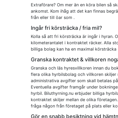
Extraförare? Om mer än en köra bilen så ska
ankomst. Kom ihåg att det kan finnas begräns
från eller till öar som .
Ingår fri körsträcka / fria mil?
Kolla så att fri körsträcka är ingår i hyran. 
kilometerantalet i kontraktet räcker. Alla
billiga bolag kan ha en maximal körsträcka
Granska kontraktet & villkoren nog
Granska och läs hyresvillkoren innan du boka
flera olika hyrbilsbolag och villkoren skilj
administrativa avgifter som skall betalas p
Eventuella avgifter framgår under bokninge
hyrbil. Biluthyrning.nu erbjuder billiga hyrb
kontraktet skiljer mellan de olika företagen
fråga någon från företaget på plats eller ko
Gör en snabb besiktning vid hämt