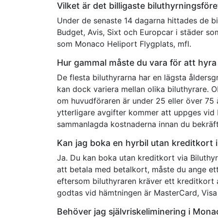
Vilket är det billigaste biluthyrningsfö
Under de senaste 14 dagarna hittades de bill
Budget, Avis, Sixt och Europcar i städer s
som Monaco Heliport Flygplats, mfl.
Hur gammal måste du vara för att hyra 
De flesta biluthyrarna har en lägsta åldersg
kan dock variera mellan olika biluthyrare. 
om huvudföraren är under 25 eller över 75 å
ytterligare avgifter kommer att uppges vid
sammanlagda kostnaderna innan du bekräft
Kan jag boka en hyrbil utan kreditkort
Ja. Du kan boka utan kreditkort via Biluthy
att betala med betalkort, måste du ange ett
eftersom biluthyraren kräver ett kreditkort 
godtas vid hämtningen är MasterCard, Visa 
Behöver jag självriskeliminering i Mon