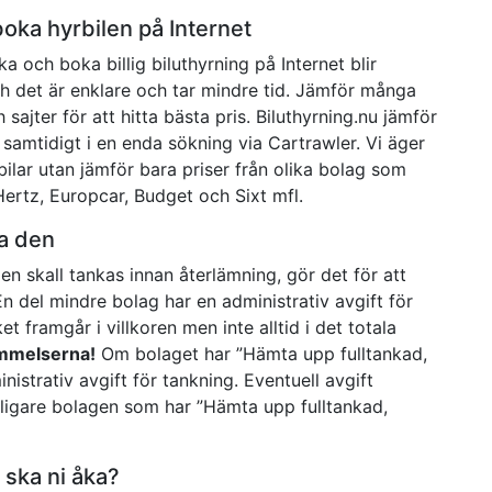
boka hyrbilen på Internet
öka och boka billig biluthyrning på Internet blir
ch det är enklare och tar mindre tid. Jämför många
 sajter för att hitta bästa pris. Biluthyrning.nu jämför
 samtidigt i en enda sökning via Cartrawler. Vi äger
bilar utan jämför bara priser från olika bolag som
 Hertz, Europcar, Budget och Sixt mfl.
ka den
len skall tankas innan återlämning, gör det för att
En del mindre bolag har en administrativ avgift för
t framgår i villkoren men inte alltid i det totala
ämmelserna!
Om bolaget har ”Hämta upp fulltankad,
istrativ avgift för tankning. Eventuell avgift
lligare bolagen som har ”Hämta upp fulltankad,
 ska ni åka?