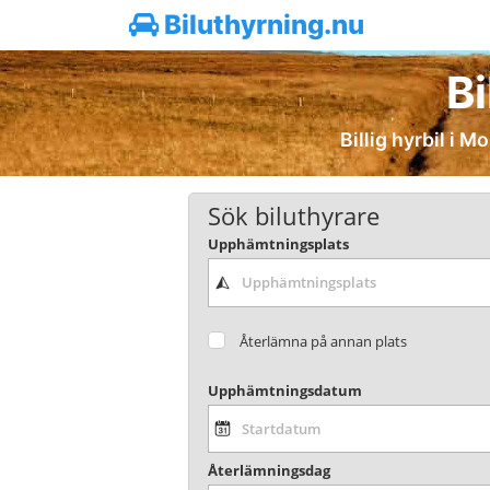
Biluthyrning.nu
Bi
Billig hyrbil i M
Sök biluthyrare
Upphämtningsplats
Återlämna på annan plats
Upphämtningsdatum
Återlämningsdag