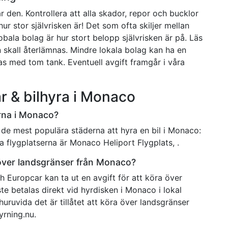
 den. Kontrollera att alla skador, repor och bucklor
hur stor självrisken är! Det som ofta skiljer mellan
bala bolag är hur stort belopp självrisken är på. Läs
n skall återlämnas. Mindre lokala bolag kan ha en
nas med tom tank. Eventuell avgift framgår i våra
ar & bilhyra i Monaco
erna i Monaco?
 de mest populära städerna att hyra en bil i Monaco:
flygplatserna är Monaco Heliport Flygplats, .
 över landsgränser från Monaco?
h Europcar kan ta ut en avgift för att köra över
te betalas direkt vid hyrdisken i Monaco i lokal
huruvida det är tillåtet att köra över landsgränser
yrning.nu.