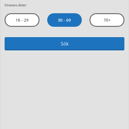
Förarens ålder:
30 - 69
18 - 29
70+
Sök