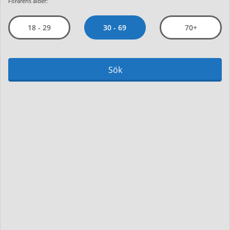
Förarens ålder:
30 - 69
18 - 29
70+
Sök