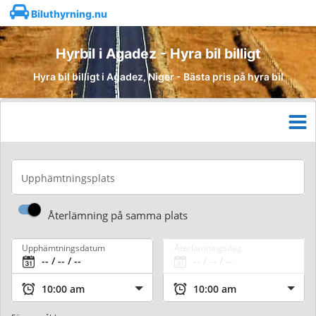
Biluthyrning.nu
Hyrbil i Agadez - Hyra bil billigt
Hyra bil billigt i Agadez, Niger - Bästa pris på hyra bil
Upphämtningsplats
Återlämning på samma plats
Upphämtningsdatum
Återlämningsdag