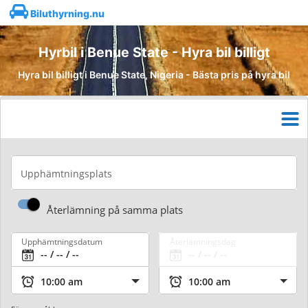
Biluthyrning.nu
Hyrbil i Benue State - Hyra bil billigt
Hyra bil billigt i Benue State, Nigeria - Bästa pris på hyra bil
Upphämtningsplats
Återlämning på samma plats
Upphämtningsdatum
Återlämningsdag