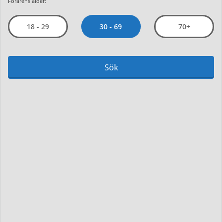
Förarens ålder:
30 - 69
18 - 29
70+
Sök