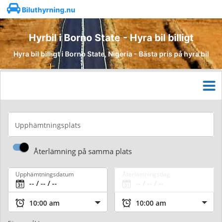
Biluthyrning.nu
Hyrbil i Borno State - Hyra bil billigt
Hyra bil billigt i Borno State, Nigeria - Bästa pris på hyra bil
Upphämtningsplats
Återlämning på samma plats
Upphämtningsdatum
Återlämningsdag