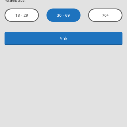
Förarens ålder:
30 - 69
18 - 29
70+
Sök