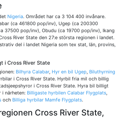
e
ndet
Nigeria
. Området har ca 3 104 400 invånare.
alabar (ca 461800 pop/inv), Ugep (ca 200300
ca 37500 pop/inv), Obudu (ca 19700 pop/inv), Ikang
 Cross River State den 27:e största regionen i landet.
trativ del i landet Nigeria som tex stat, län, provins,
gt i Cross River State
egionen:
Bilhyra Calabar
,
Hyr en bil Ugep
,
Biluthyrning
rbilar i Cross River State. Hyrbil fria mil och billig
stadsjeepshyror i Cross River State. Hyra bil billigt
r i närheten:
Billigaste hyrbilen Calabar Flygplats
,
s
och
Billiga hyrbilar Mamfe Flygplats
.
 regionen Cross River State,