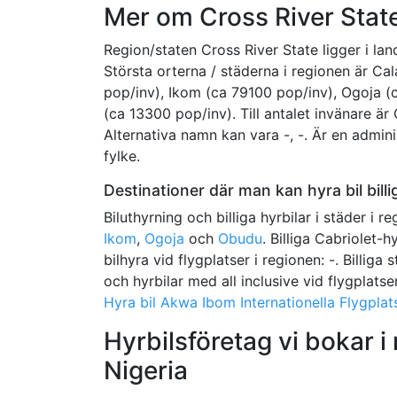
Mer om Cross River Stat
Region/staten Cross River State ligger i la
Största orterna / städerna i regionen är C
pop/inv), Ikom (ca 79100 pop/inv), Ogoja (
(ca 13300 pop/inv). Till antalet invänare är
Alternativa namn kan vara -, -. Är en adminis
fylke.
Destinationer där man kan hyra bil billi
Biluthyrning och billiga hyrbilar i städer i r
Ikom
,
Ogoja
och
Obudu
. Billiga Cabriolet-hy
bilhyra vid flygplatser i regionen: -. Billiga 
och hyrbilar med all inclusive vid flygplatse
Hyra bil Akwa Ibom Internationella Flygplat
Hyrbilsföretag vi bokar i
Nigeria