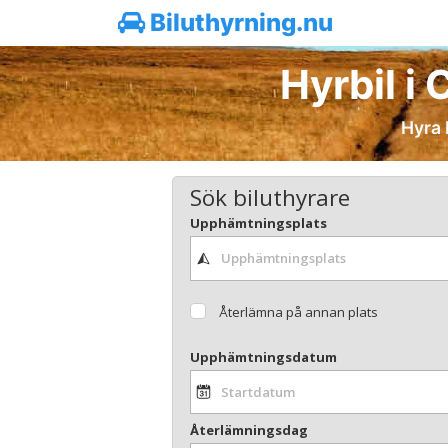
Biluthyrning.nu
Hyrbil i 
Hyra b
Sök biluthyrare
Upphämtningsplats
Återlämna på annan plats
Upphämtningsdatum
Återlämningsdag