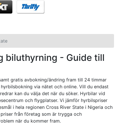
tate
g biluthyrning - Guide till
 samt gratis avbokning/ändring fram till 24 timmar
 hyrbilsbokning via nätet och online. Vill du endast
öredrar kan du välja det när du söker. Hyrbilar vid
resecentrum och flygplatser. Vi jämför hyrbilspriser
resmål i hela regionen Cross River State i Nigeria och
ar priser från företag som är trygga och
 problem när du kommer fram.