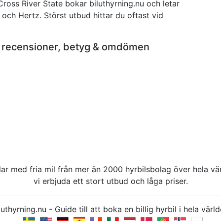
 Cross River State bokar biluthyrning.nu och letar
s och Hertz. Störst utbud hittar du oftast vid
ate recensioner, betyg & omdömen
rbilar med fria mil från mer än 2000 hyrbilsbolag över hela 
vi erbjuda ett stort utbud och låga priser.
uthyrning.nu - Guide till att boka en billig hyrbil i hela v