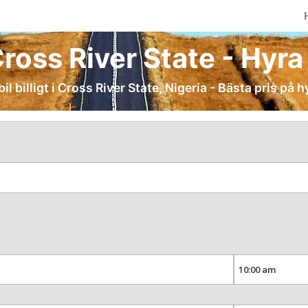
Cross River State - Hyra b
il billigt i Cross River State, Nigeria - Bästa pris på h