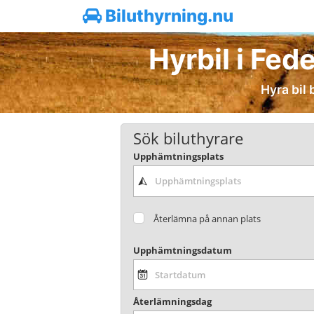
Biluthyrning.nu
Hyrbil i Fede
Hyra bil 
Sök biluthyrare
Upphämtningsplats
Återlämna på annan plats
Upphämtningsdatum
Återlämningsdag