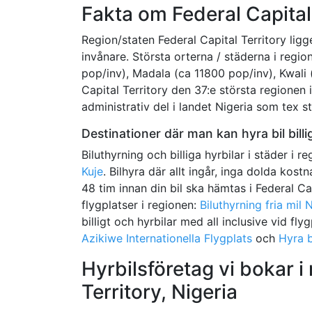
Fakta om Federal Capital
Region/staten Federal Capital Territory ligg
invånare. Största orterna / städerna i regi
pop/inv), Madala (ca 11800 pop/inv), Kwali (
Capital Territory den 37:e största regionen i
administrativ del i landet Nigeria som tex sta
Destinationer där man kan hyra bil billig
Biluthyrning och billiga hyrbilar i städer i r
Kuje
. Bilhyra där allt ingår, inga dolda kos
48 tim innan din bil ska hämtas i Federal Capi
flygplatser i regionen:
Biluthyrning fria mil
billigt och hyrbilar med all inclusive vid fly
Azikiwe Internationella Flygplats
och
Hyra b
Hyrbilsföretag vi bokar i
Territory, Nigeria