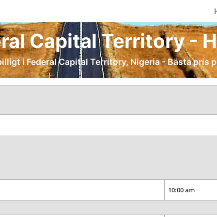
ral Capital Territory - Hy
billigt i Federal Capital Territory, Nigeria - Bästa pris p