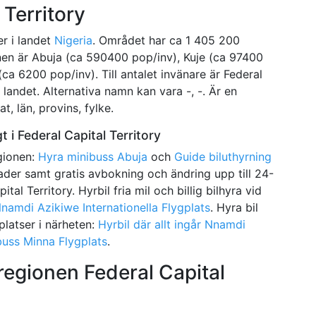
 Territory
er i landet
Nigeria
. Området har ca 1 405 200
onen är Abuja (ca 590400 pop/inv), Kuje (ca 97400
ca 6200 pop/inv). Till antalet invänare är Federal
 landet. Alternativa namn kan vara -, -. Är en
t, län, provins, fylke.
t i Federal Capital Territory
egionen:
Hyra minibuss Abuja
och
Guide biluthyrning
tnader samt gratis avbokning och ändring upp till 24-
tal Territory. Hyrbil fria mil och billig bilhyra vid
 Nnamdi Azikiwe Internationella Flygplats
. Hyra bil
gplatser i närheten:
Hyrbil där allt ingår Nnamdi
uss Minna Flygplats
.
 regionen Federal Capital