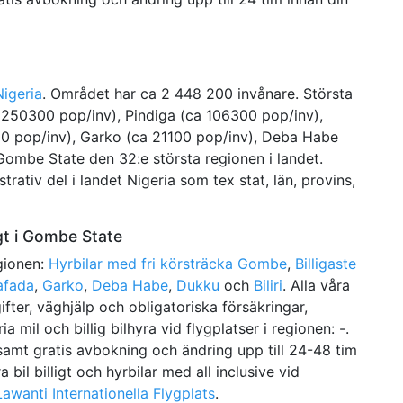
Nigeria
. Området har ca 2 448 200 invånare. Största
 250300 pop/inv), Pindiga (ca 106300 pop/inv),
0 pop/inv), Garko (ca 21100 pop/inv), Deba Habe
 Gombe State den 32:e största regionen i landet.
trativ del i landet Nigeria som tex stat, län, provins,
igt i Gombe State
egionen:
Hyrbilar med fri körsträcka Gombe
,
Billigaste
afada
,
Garko
,
Deba Habe
,
Dukku
och
Biliri
. Alla våra
gifter, väghjälp och obligatoriska försäkringar,
a mil och billig bilhyra vid flygplatser i regionen: -.
 samt gratis avbokning och ändring upp till 24-48 tim
bil billigt och hyrbilar med all inclusive vid
awanti Internationella Flygplats
.