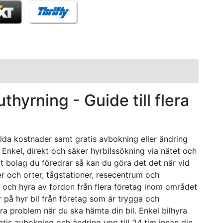
thyrning - Guide till flera
dolda kostnader samt gratis avbokning eller ändring
. Enkel, direkt och säker hyrbilssökning via nätet och
ett bolag du föredrar så kan du göra det det när vid
r och orter, tågstationer, resecentrum och
r och hyra av fordon från flera företag inom området
er på hyr bil från företag som är trygga och
ra problem när du ska hämta din bil. Enkel bilhyra
atis avbokning och ändring upp till 24 tim innan din