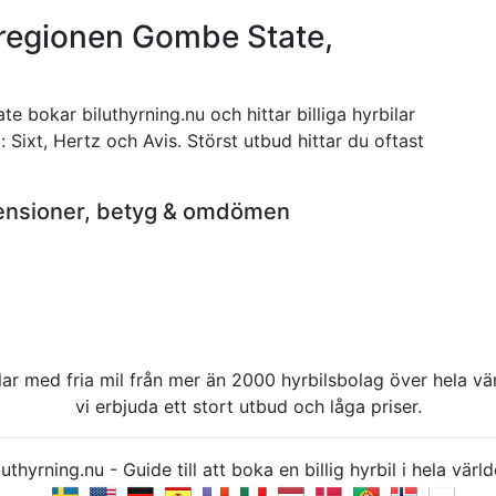
i regionen Gombe State,
e bokar biluthyrning.nu och hittar billiga hyrbilar
g: Sixt, Hertz och Avis. Störst utbud hittar du oftast
ecensioner, betyg & omdömen
rbilar med fria mil från mer än 2000 hyrbilsbolag över hela 
vi erbjuda ett stort utbud och låga priser.
uthyrning.nu - Guide till att boka en billig hyrbil i hela v