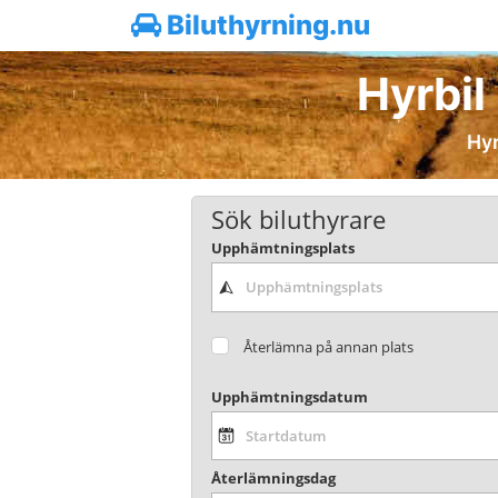
Biluthyrning.nu
Hyrbil 
Hyr
Sök biluthyrare
Upphämtningsplats
Återlämna på annan plats
Upphämtningsdatum
Återlämningsdag