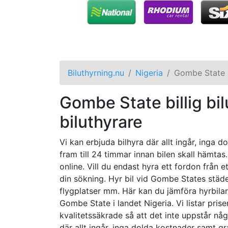
Biluthyrning.nu
Nigeria
Gombe State
Gombe State billig bilu
biluthyrare
Vi kan erbjuda bilhyra där allt ingår, inga 
fram till 24 timmar innan bilen skall hämtas
online. Vill du endast hyra ett fordon från 
din sökning. Hyr bil vid Gombe States städe
flygplatser mm. Här kan du jämföra hyrbila
Gombe State i landet Nigeria. Vi listar pris
kvalitetssäkrade så att det inte uppstår någ
där allt ingår, inga dolda kostnader samt gr