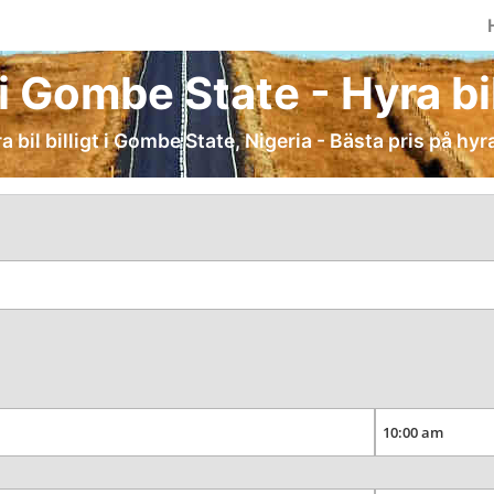
i Gombe State - Hyra bil
a bil billigt i Gombe State, Nigeria - Bästa pris på hyra