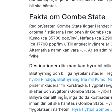
bil ska hämtas.
Fakta om Gombe State
Region/staten Gombe State ligger i landet
orterna / städerna i regionen är Gombe (ca
Kumo (ca 35700 pop/inv), Nafada (ca 2290
(ca 17700 pop/inv). Till antalet invänare är
Alternativa namn kan vara -, -. Är en adminis
fylke.
Destinationer där man kan hyra bil bill
Biluthyrning och billiga hyrbilar i städer i r
hyrbil Pindiga
,
Biluthyrning fria mil Kumo
,
N
priser inkluderar fri körsträcka, flygplatsav
skatter och avgifter i Gombe State. Hyrbil fri
Bilhyra där allt ingår, inga dolda kostnader
innan din bil ska hämtas i Gombe State. Hyra 
flygplatser i närheten:
Hyra flyttbil Gombe L