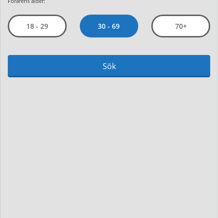
Förarens ålder:
30 - 69
18 - 29
70+
Sök