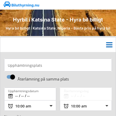
Biluthyrning.nu
Hyrbil i Katsina State - Hyra bil billigt
Hyra bil billigt i Katsina State, Nigeria - Bästa pris på hyra bil
Upphämtningsplats
Återlämning på samma plats
Upphämtningsdatum
Återlämningsdag