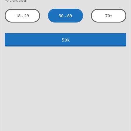
Förarens ålder:
30 - 69
18 - 29
70+
Sök