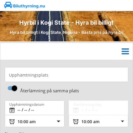
Biluthyrning.nu
Hyrbil i Kogi State - Hyra bil billigt
Hyra bil billigt i Kogi State, Nigeria - Bästa pris på hyra bil
Upphämtningsplats
Återlämning på samma plats
Upphämtningsdatum
Återlämningsdag