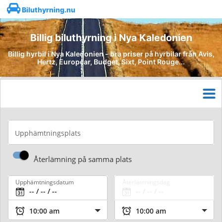
Biluthyrning.nu
Billig biluthyrning i Nya Kaledonien
Billig hyrbil i Nya Kaledonien - bra priser på hyrbilar från Avis,
Hertz, Europcar, Budget, Sixt, Point Rouge...
Upphämtningsplats
Återlämning på samma plats
Upphämtningsdatum
Återlämningsdag