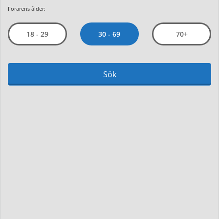
Förarens ålder:
30 - 69
18 - 29
70+
Sök