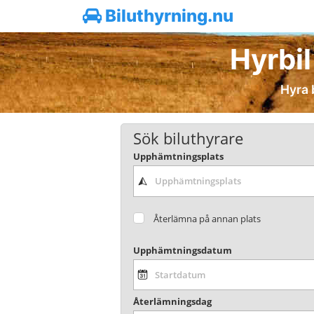
Biluthyrning.nu
Hyrbil
Hyra b
Sök biluthyrare
Upphämtningsplats
Återlämna på annan plats
Upphämtningsdatum
Återlämningsdag