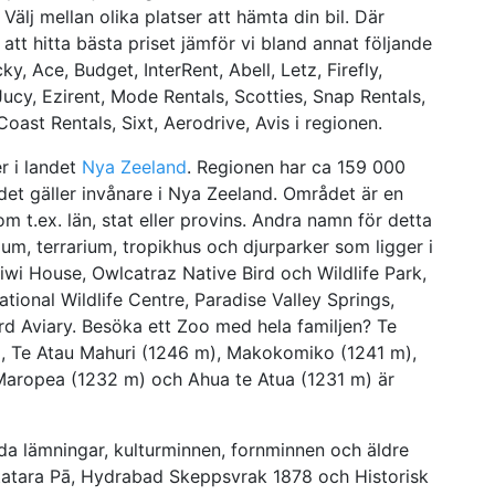
Välj mellan olika platser att hämta din bil. Där
att hitta bästa priset jämför vi bland annat följande
ky, Ace, Budget, InterRent, Abell, Letz, Firefly,
Jucy, Ezirent, Mode Rentals, Scotties, Snap Rentals,
oast Rentals, Sixt, Aerodrive, Avis i regionen.
r i landet
Nya Zeeland
. Regionen har ca 159 000
det gäller invånare i Nya Zeeland. Området är en
 t.ex. län, stat eller provins. Andra namn för detta
ium, terrarium, tropikhus och djurparker som ligger i
wi House, Owlcatraz Native Bird och Wildlife Park,
onal Wildlife Centre, Paradise Valley Springs,
rd Aviary. Besöka ett Zoo med hela familjen? Te
), Te Atau Mahuri (1246 m), Makokomiko (1241 m),
aropea (1232 m) och Ahua te Atua (1231 m) är
a lämningar, kulturminnen, fornminnen och äldre
Otatara Pā, Hydrabad Skeppsvrak 1878 och Historisk