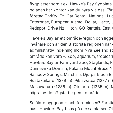
flygplatser som t.ex. Hawke’s Bay flygplats. 
bolagen har kontor kan du hyra via oss. För 
företag Thrifty, Ezi Car Rental, National, Luc
Enterprise, Europcar, Alamo, Dollar, Hertz, 
Redspot, Drive Nz, Hitch, GO Rentals, East C
Hawke’s Bay är ett område/region och ligge
invånare och är den 8 största regionen när 
administrativ indelning inom Nya Zeeland som
område kan vara
–
. Zoo, aquarium, tropicar
Hawke’s Bay är Farmyard Zoo, Staglands, Ki
Dannevirke Domain, Pukaha Mount Bruce Nati
Rainbow Springs, Marshalls Djurpark och Bi
Ruatakaikare (1379 m), Pikiawatea (1277 m
Manawaruru (1236 m), Otumore (1235 m), M
några av de högsta bergen i området.
Se äldre byggnader och fornminnen? Forntid
hus i Hawke’s Bay finns på dessa platser, 