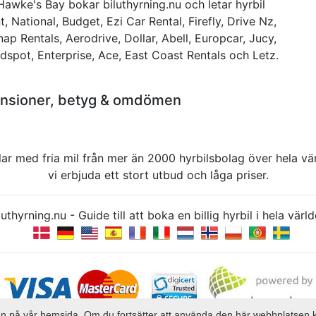
n Hawke's Bay bokar biluthyrning.nu och letar hyrbil
t, National, Budget, Ezi Car Rental, Firefly, Drive Nz,
Snap Rentals, Aerodrive, Dollar, Abell, Europcar, Jucy,
dspot, Enterprise, Ace, East Coast Rentals och Letz.
censioner, betyg & omdömen
rbilar med fria mil från mer än 2000 hyrbilsbolag över hela 
vi erbjuda ett stort utbud och låga priser.
uthyrning.nu - Guide till att boka en billig hyrbil i hela v
elsen på vår hemsida. Om du fortsätter att använda den här webbplatsen