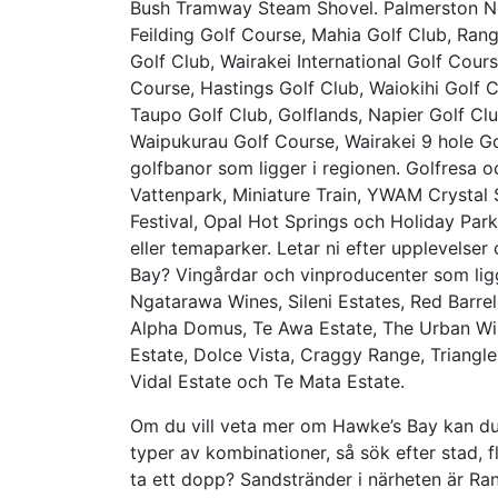
Bush Tramway Steam Shovel. Palmerston No
Feilding Golf Course, Mahia Golf Club, Ran
Golf Club, Wairakei International Golf Cou
Course, Hastings Golf Club, Waiokihi Golf 
Taupo Golf Club, Golflands, Napier Golf Cl
Waipukurau Golf Course, Wairakei 9 hole G
golfbanor som ligger i regionen. Golfresa o
Vattenpark, Miniature Train, YWAM Crystal 
Festival, Opal Hot Springs och Holiday Par
eller temaparker. Letar ni efter upplevelser 
Bay? Vingårdar och vinproducenter som ligg
Ngatarawa Wines, Sileni Estates, Red Barrel, 
Alpha Domus, Te Awa Estate, The Urban Win
Estate, Dolce Vista, Craggy Range, Triangle
Vidal Estate och Te Mata Estate.
Om du vill veta mer om Hawke’s Bay kan du 
typer av kombinationer, så sök efter stad, f
ta ett dopp? Sandstränder i närheten är R