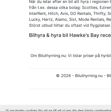
När du letar efter en bil att hyra i regione
från t.ex. dessa olika bolag: Scotties, Eziren
InterRent, Hitch, Avis, GO Rentals, Thrifty, 
Lucky, Hertz, Alamo, Sixt, Mode Rentals, Re
Störst utbud hittar du oftast vid flygplatser.
Bilhyra & hyra bil Hawke’s Bay re
Om Biluthyrning.nu: Vi listar priser på hy
© 2026 - Biluthyrning.nu - Bil
Vi använder cookies för att se till att vi ger dig den bästa upplev