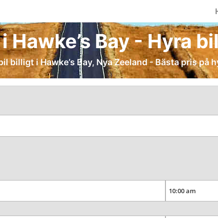
 i Hawke’s Bay - Hyra bil 
il billigt i Hawke’s Bay, Nya Zeeland - Bästa pris på h