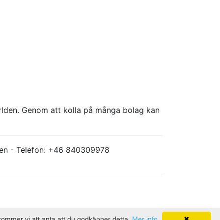
världen. Genom att kolla på många bolag kan
ärlden - Telefon: +46 840309978
 kommer vi att anta att du godkänner detta.
Mer info
✖