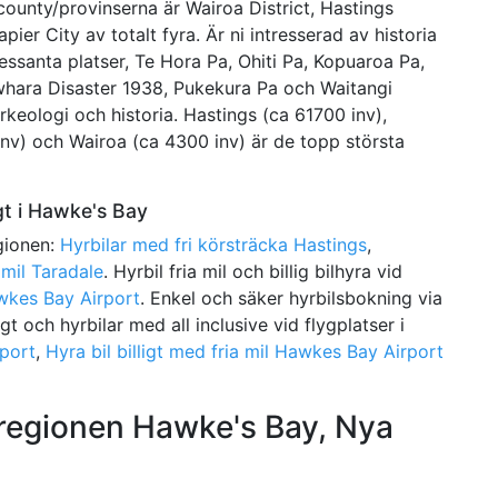
nty/provinserna är Wairoa District, Hastings
pier City av totalt fyra. Är ni intresserad av historia
ressanta platser, Te Hora Pa, Ohiti Pa, Kopuaroa Pa,
whara Disaster 1938, Pukekura Pa och Waitangi
keologi och historia. Hastings (ca 61700 inv),
inv) och Wairoa (ca 4300 inv) är de topp största
igt i Hawke's Bay
egionen:
Hyrbilar med fri körsträcka Hastings
,
 mil Taradale
. Hyrbil fria mil och billig bilhyra vid
awkes Bay Airport
. Enkel och säker hyrbilsbokning via
gt och hyrbilar med all inclusive vid flygplatser i
rport
,
Hyra bil billigt med fria mil Hawkes Bay Airport
i regionen Hawke's Bay, Nya