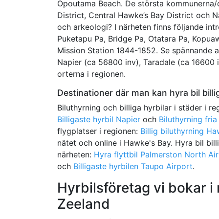
Opoutama Beach. De största kommunerna/cou
District, Central Hawke’s Bay District och Na
och arkeologi? I närheten finns följande int
Puketapu Pa, Bridge Pa, Otatara Pa, Kopua
Mission Station 1844-1852. Se spännande ar
Napier (ca 56800 inv), Taradale (ca 16600 
orterna i regionen.
Destinationer där man kan hyra bil bill
Biluthyrning och billiga hyrbilar i städer i r
Billigaste hyrbil Napier
och
Biluthyrning fria
flygplatser i regionen:
Billig biluthyrning H
nätet och online i Hawke's Bay. Hyra bil billi
närheten:
Hyra flyttbil Palmerston North Ai
och
Billigaste hyrbilen Taupo Airport
.
Hyrbilsföretag vi bokar 
Zeeland