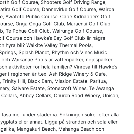
rth Golf Course, Shooters Golf Driving Range,
gatira Golf Course, Dannevirke Golf Course, Wairoa
rse, Awatoto Public Course, Cape Kidnappers Golf
Course, Onga Onga Golf Club, Maraenui Golf Club,
ub, Te Pohue Golf Club, Wairunga Golf Course,
olf Course och Hawke’s Bay Golf Club är några
ch hyra bil? Waikite Valley Thermal Pools,
Springs, Splash Planet, Rhythm och Vines Music
k och Waikanae Pools är vattenparker, nöjesparker
och aktiviteter för hela familjen? Vinresa till Hawke’s
er i regionen är t.ex. Ash Ridge Winery & Cafe,
Trinity Hill, Black Barn, Mission Estate, Paritua,
ery, Salvare Estate, Stonecroft Wines, Te Awanga
 Cellars, Abbey Cellars, Church Road Winery, Unison,
läsa mer under städerna. Sökningen söker efter alla
lygplats eller annat. Ligga på stranden och sola eller
angaiika, Mangakuri Beach, Mahanga Beach och