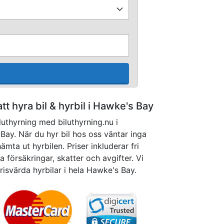
att hyra bil & hyrbil i Hawke's Bay
luthyrning med biluthyrning.nu i
ay. När du hyr bil hos oss väntar inga
mta ut hyrbilen. Priser inkluderar fri
 försäkringar, skatter och avgifter. Vi
prisvärda hyrbilar i hela Hawke's Bay.