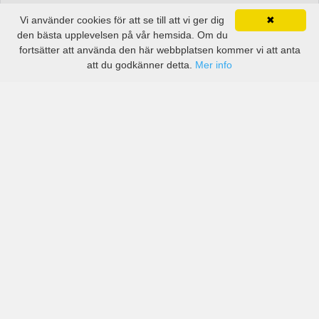
Vi använder cookies för att se till att vi ger dig
✖
den bästa upplevelsen på vår hemsida. Om du
fortsätter att använda den här webbplatsen kommer vi att anta
att du godkänner detta.
Mer info
Priser från kända biluthyrningsföretag men även små
lokala i Ngöbe-Buglé