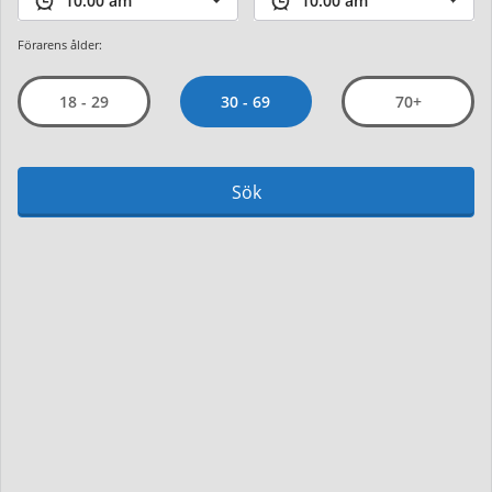
Förarens ålder:
30 - 69
18 - 29
70+
Sök