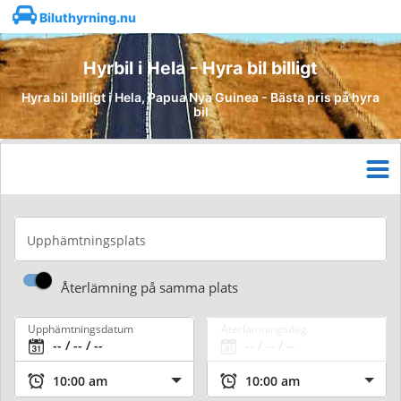
Biluthyrning.nu
Hyrbil i Hela - Hyra bil billigt
Hyra bil billigt i Hela, Papua Nya Guinea - Bästa pris på hyra
bil
Upphämtningsplats
Återlämning på samma plats
Upphämtningsdatum
Återlämningsdag