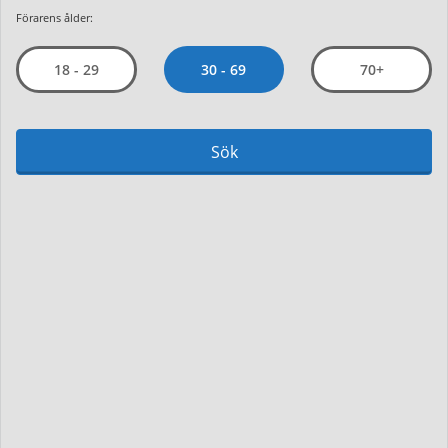
Förarens ålder:
30 - 69
18 - 29
70+
Sök