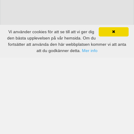
Vi använder cookies för att se till att vi ger dig
✖
den bästa upplevelsen på vår hemsida. Om du
fortsätter att använda den här webbplatsen kommer vi att anta
att du godkänner detta.
Mer info
Priser från kända biluthyrningsföretag men även små