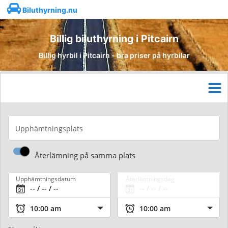
Biluthyrning.nu
Billig biluthyrning i Pitcairn
Billig hyrbil i Pitcairn - bra priser på hyrbilar
Upphämtningsplats
Återlämning på samma plats
Upphämtningsdatum
Återlämningsdag