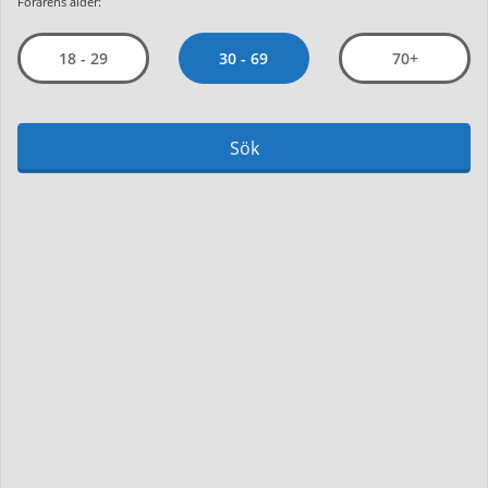
Förarens ålder:
30 - 69
18 - 29
70+
Sök