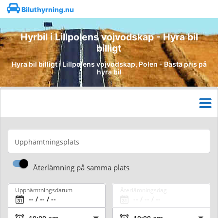
Biluthyrning.nu
Hyrbil i Lillpolens vojvodskap - Hyra bil
billigt
Hyra bil billigt i Lillpolens vojvodskap, Polen - Bästa pris på
hyra bil
Upphämtningsplats
Återlämning på samma plats
Upphämtningsdatum
Återlämningsdag