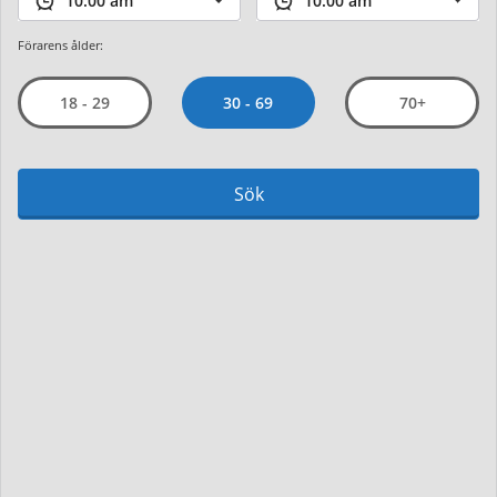
Förarens ålder:
30 - 69
18 - 29
70+
Sök