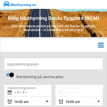
Biluthyrning.nu
Billig biluthyrning Bacău flygplats (BCM)
Sök efter bästa priset på hyra bil vid Bacău flygplats,
Rumänien - vi hittar flera biluthyrare!
Upphämtningsplats
Återlämning på samma plats
Upphämtningsdatum
Återlämningsdag