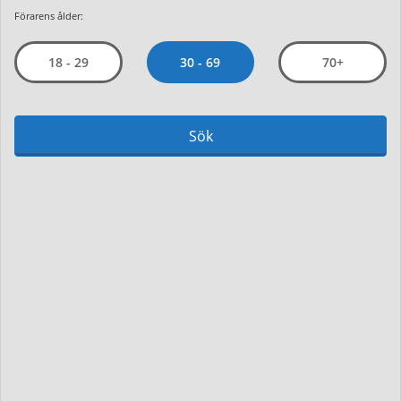
Förarens ålder:
30 - 69
18 - 29
70+
Sök