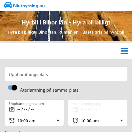
Biluthyrning.nu
Hyrbil i Bihor län - Hyra bil billigt
Hyra bil billigt i Bihor län, Rumänien - Bästa pris på hyra bil
Upphämtningsplats
Återlämning på samma plats
Upphämtningsdatum
Återlämningsdag