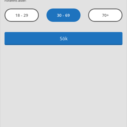
Förarens ålder:
30 - 69
18 - 29
70+
Sök