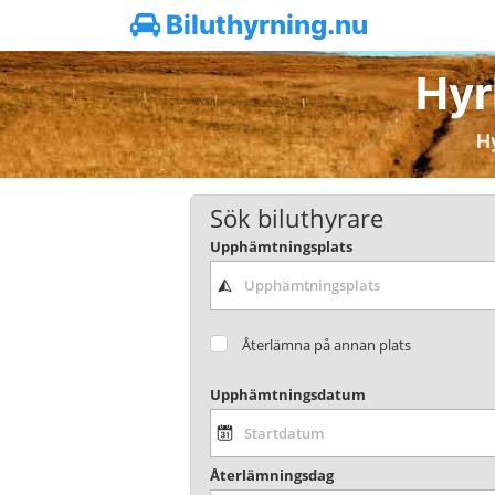
Biluthyrning.nu
Hyrb
Hy
Sök biluthyrare
Upphämtningsplats
Återlämna på annan plats
Upphämtningsdatum
Återlämningsdag