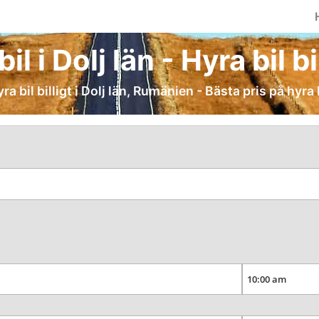
il i Dolj län - Hyra bil bi
ra bil billigt i Dolj län, Rumänien - Bästa pris på hyra 