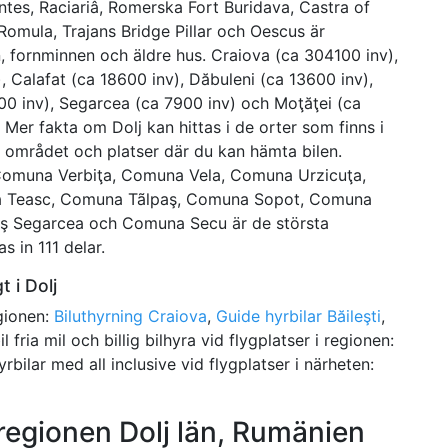
ntes, Raciariâ, Romerska Fort Buridava, Castra of
Romula, Trajans Bridge Pillar och Oescus är
n, fornminnen och äldre hus. Craiova (ca 304100 inv),
v), Calafat (ca 18600 inv), Dăbuleni (ca 13600 inv),
0 inv), Segarcea (ca 7900 inv) och Moţăţei (ca
. Mer fakta om Dolj kan hittas i de orter som finns i
 i området och platser där du kan hämta bilen.
omuna Verbiţa, Comuna Vela, Comuna Urzicuţa,
a Teasc, Comuna Tãlpaş, Comuna Sopot, Comuna
raş Segarcea och Comuna Secu är de största
 in 111 delar.
t i Dolj
egionen:
Biluthyrning Craiova
,
Guide hyrbilar Băileşti
,
il fria mil och billig bilhyra vid flygplatser i regionen:
 hyrbilar med all inclusive vid flygplatser i närheten:
 regionen Dolj län, Rumänien