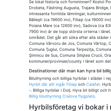
Se lokal historia och fornminnen? Kostol Po
Drobeta, Fästning Augusta, Trajans Bridge, 
intressanta forntida lämningar, kulturminne
Băileşti (ca 19600 inv), Filiaşi (ca 19000 in
Poiana Mare (ca 12600 inv), Sadova (ca 830
7900 inv) är de topp största orterna i länet
området. Det går att söka efter alla städer
Comuna Vârvoru de Jos, Comuna Vârtop, C
Comuna Ţuglui, Comuna Terpeziţa, Comun
Şimnicu de Sus, Comuna Siliştea Crucii, O
kommuner/provinser/county i länet som delas
Destinationer där man kan hyra bil billig
Biluthyrning och billiga hyrbilar i städer i r
Hyrbil där allt ingår Filiaşi
och
Calafat
. Hyrb
-. Billiga hyrbilar i Dolj. Hyra bil billigt och
Billig biluthyrning Craiova flygplats
.
Hyrbilsföretag vi bokar i