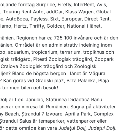
öljande företag Surprice, Firefly, InterRent, Avis,
, Touring Rent Auto, addCar, Klass Wagen, Global
e, AutoBoca, Payless, Sixt, Europcar, Direct Rent,
mo, Hertz, Thrifty, Goldcar, National i länet.
Rumänien. Regionen har ca 725 100 invånare och är den
umänien. Området är en administrativ indelning inom
 Zoo, aquarium, tropicarium, terrarium, tropikhus och
ogisk trädgård, Pitești Zoologisk trädgård, Zoopark
, Craiova Zoologisk trädgård och Zoologisk
ljen? Bland de högsta bergen i länet är Măgura
 Kan göras vid Gradski plaž, Brza Palanka, Plaja
 tur med bilen och besök!
olj är t.ex. Janucic, Stațiunea Didactică Banu
erar en vinresa till Rumänien. Sugna på aktiviteter
Beach, Ștrandul 7 Izvoare, Aprilia Park, Complex
randul Salus är temaparker, vattenparker eller
för detta område kan vara
Judeţul Dolj, Județul Dolj
.