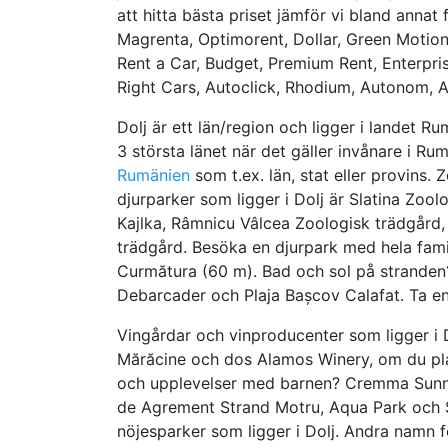
att hitta bästa priset jämför vi bland annat f
Magrenta, Optimorent, Dollar, Green Motion
Rent a Car, Budget, Premium Rent, Enterpris
Right Cars, Autoclick, Rhodium, Autonom, Ala
Dolj är ett län/region och ligger i landet 
3 största länet när det gäller invånare i R
Rumänien
som t.ex. län, stat eller provins.
djurparker som ligger i Dolj är Slatina Zool
Kajlka, Râmnicu Vâlcea Zoologisk trädgård
trädgård. Besöka en djurpark med hela fami
Curmătura (60 m). Bad och sol på stranden?
Debarcader och Plaja Bașcov Calafat. Ta en
Vingårdar och vinproducenter som ligger i D
Mărăcine och dos Alamos Winery, om du plan
och upplevelser med barnen? Cremma Sunny 
de Agrement Strand Motru, Aqua Park och Șt
nöjesparker som ligger i Dolj. Andra namn 