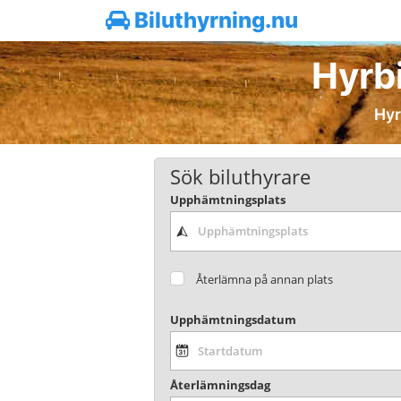
Biluthyrning.nu
Hyrbi
Hyr
Sök biluthyrare
Upphämtningsplats
Återlämna på annan plats
Upphämtningsdatum
Återlämningsdag