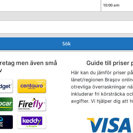
Sök
företag men även små
Guide till priser 
v
Här kan du jämför priser på 
länet/regionen Braşov online
otrevliga överraskningar när
inkluderar fri körsträcka oc
avgifter. Vi hjälper dig att hi