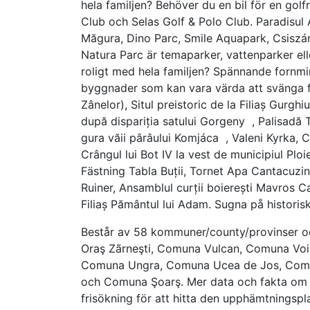
hela familjen? Behöver du en bil för en golf
Club och Selas Golf & Polo Club. Paradisul 
Măgura, Dino Parc, Smile Aquapark, Csiszá
Natura Parc är temaparker, vattenparker elle
roligt med hela familjen? Spännande fornmi
byggnader som kan vara värda att svänga f
Zânelor), Situl preistoric de la Filiaș Gurghi
după dispariția satului Gorgeny , Palisadă 
gura văii pârâului Komjáca , Valeni Kyrka, C
Crângul lui Bot IV la vest de municipiul Ploi
Fästning Tabla Buții, Tornet Apa Cantacuzin
Ruiner, Ansamblul curții boierești Mavros 
Filiaș Pământul lui Adam. Sugna på historis
Består av 58 kommuner/county/provinser oc
Oraş Zãrneşti, Comuna Vulcan, Comuna Voi
Comuna Ungra, Comuna Ucea de Jos, Comun
och Comuna Şoarş. Mer data och fakta om B
frisökning för att hitta den upphämtningspla