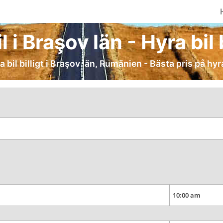
l i Braşov län - Hyra bil b
a bil billigt i Braşov län, Rumänien - Bästa pris på hyra