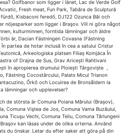
resa? Golfbanor som ligger i länet, Lac de Verde Golf
Acvatic, Fresh meat, Fun Park, Tabăra de Sculptură
rfürdő, Kisbaconi feredő, DJ122 Ozunca Băi och
r nöjesparker som ligger i Braşov. Vill ni göra något
nnen, kulturminnen, forntida lämningar och äldre
örbi är, Dacian Fästningen Covasna (Fästning
u În partea de hotar inclusă în cea a satului Cristur
Teutonică, Arkeologiska platsen Filiaș Komjáca În
astra of Drajna de Sus, Grav Aricești Rahtivani
ești în apropierea drumului Ploiești Târgoviște ,
o, Fästning Cocostârcului, Palats Micul Trianon
Cantacuzino, Őrkő och Locuirea de Bronsåldern la
ka lämningar och upplevelser?
h de största är Comuna Poiana Mărului (Brașov),
la, Comuna Viştea de Jos, Comuna Vama Buzăului,
a Ticuşu Vechi, Comuna Teliu, Comuna Tărlungeni
raşov kan läsas under de olika orterna. Använd
ts du önskar. Letar du efter saker att göra på din