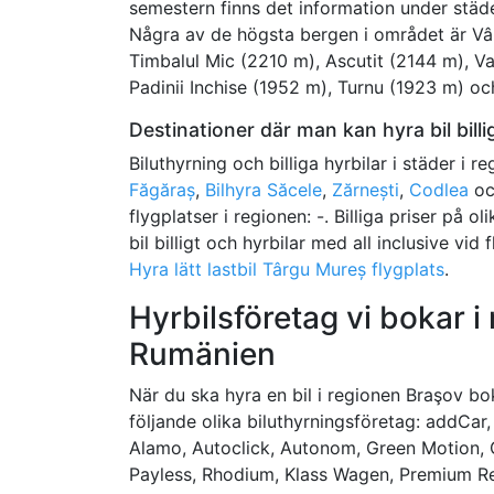
semestern finns det information under städ
Några av de högsta bergen i området är Vâr
Timbalul Mic (2210 m), Ascutit (2144 m), Va
Padinii Inchise (1952 m), Turnu (1923 m) oc
Destinationer där man kan hyra bil billi
Biluthyrning och billiga hyrbilar i städer i r
Făgăraș
,
Bilhyra Săcele
,
Zărnești
,
Codlea
o
flygplatser i regionen: -. Billiga priser på 
bil billigt och hyrbilar med all inclusive vid
Hyra lätt lastbil Târgu Mureș flygplats
.
Hyrbilsföretag vi bokar i
Rumänien
När du ska hyra en bil i regionen Braşov boka
följande olika biluthyrningsföretag: addCar, R
Alamo, Autoclick, Autonom, Green Motion, G
Payless, Rhodium, Klass Wagen, Premium Ren