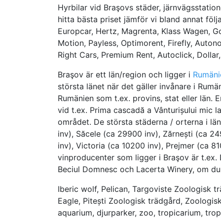
Hyrbilar vid Braşovs städer, järnvägsstation
hitta bästa priset jämför vi bland annat föl
Europcar, Hertz, Magrenta, Klass Wagen, Gol
Motion, Payless, Optimorent, Firefly, Auto
Right Cars, Premium Rent, Autoclick, Dollar, 
Braşov är ett län/region och ligger i
Rumäni
största länet när det gäller invånare i Rum
Rumänien som t.ex. provins, stat eller län. 
vid t.ex. Prima cascadă a Vânturișului mic lac
området. De största städerna / orterna i lä
inv), Săcele (ca 29900 inv), Zărnești (ca 
inv), Victoria (ca 10200 inv), Prejmer (ca 8
vinproducenter som ligger i Braşov är t.ex
Beciul Domnesc och Lacerta Winery, om du p
Iberic wolf, Pelican, Targoviste Zoologisk
Eagle, Pitești Zoologisk trädgård, Zoologis
aquarium, djurparker, zoo, tropicarium, tro