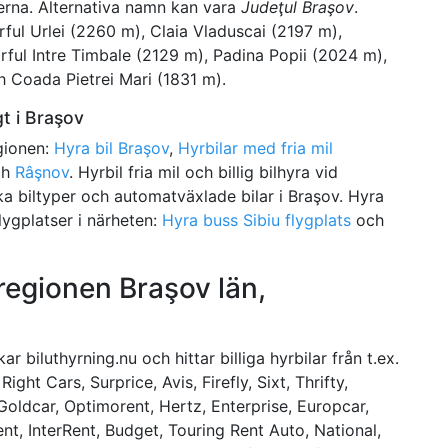
erna. Alternativa namn kan vara
Judeţul Braşov
.
ful Urlei (2260 m), Claia Vladuscai (2197 m),
rful Intre Timbale (2129 m), Padina Popii (2024 m),
h Coada Pietrei Mari (1831 m).
gt i Braşov
egionen:
Hyra bil Braşov
,
Hyrbilar med fria mil
ch
Râşnov
. Hyrbil fria mil och billig bilhyra vid
olika biltyper och automatväxlade bilar i Braşov. Hyra
 flygplatser i närheten:
Hyra buss Sibiu flygplats
och
 regionen Braşov län,
r biluthyrning.nu och hittar billiga hyrbilar från t.ex.
ight Cars, Surprice, Avis, Firefly, Sixt, Thrifty,
oldcar, Optimorent, Hertz, Enterprise, Europcar,
t, InterRent, Budget, Touring Rent Auto, National,