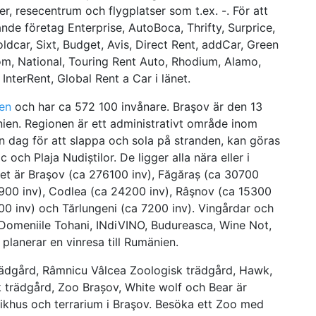
er, resecentrum och flygplatser som t.ex. -. För att
jande företag Enterprise, AutoBoca, Thrifty, Surprice,
dcar, Sixt, Budget, Avis, Direct Rent, addCar, Green
nom, National, Touring Rent Auto, Rhodium, Alamo,
InterRent, Global Rent a Car i länet.
en
och har ca 572 100 invånare. Braşov är den 13
änien. Regionen är ett administrativt område inom
En dag för att slappa och sola på stranden, kan göras
 och Plaja Nudiștilor. De ligger alla nära eller i
net är Braşov (ca 276100 inv), Făgăraș (ca 30700
24900 inv), Codlea (ca 24200 inv), Râşnov (ca 15300
100 inv) och Tărlungeni (ca 7200 inv). Vingårdar och
. Domeniile Tohani, INdiVINO, Budureasca, Wine Not,
lanerar en vinresa till Rumänien.
 trädgård, Râmnicu Vâlcea Zoologisk trädgård, Hawk,
k trädgård, Zoo Brașov, White wolf och Bear är
pikhus och terrarium i Braşov. Besöka ett Zoo med