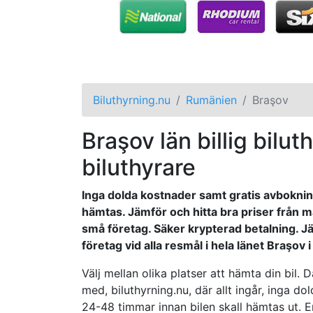
Biluthyrning.nu
Rumänien
Braşov
Braşov län billig biluth
biluthyrare
Inga dolda kostnader samt gratis avbokning
hämtas. Jämför och hitta bra priser från m
små företag. Säker krypterad betalning. Jä
företag vid alla resmål i hela länet Braşov 
Välj mellan olika platser att hämta din bil. 
med, biluthyrning.nu, där allt ingår, inga d
24-48 timmar innan bilen skall hämtas ut. E