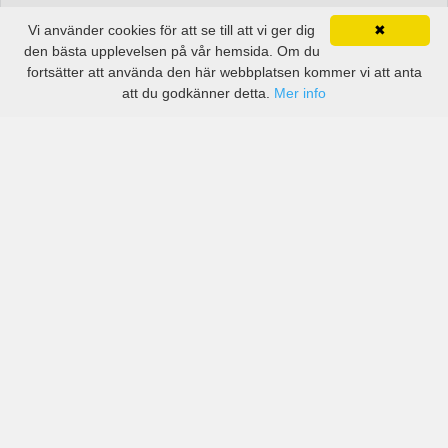
Vi använder cookies för att se till att vi ger dig
✖
den bästa upplevelsen på vår hemsida. Om du
fortsätter att använda den här webbplatsen kommer vi att anta
att du godkänner detta.
Mer info
Priser från kända biluthyrningsföretag men även små
lokala i Chantien-Mansien