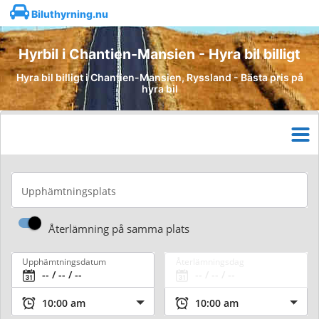
Biluthyrning.nu
Hyrbil i Chantien-Mansien - Hyra bil billigt
Hyra bil billigt i Chantien-Mansien, Ryssland - Bästa pris på
hyra bil
Upphämtningsplats
Återlämning på samma plats
Upphämtningsdatum
Återlämningsdag