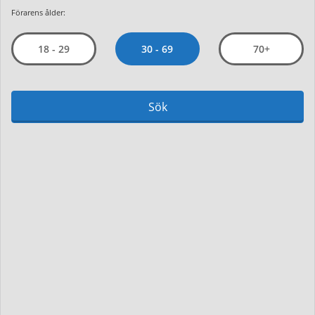
Förarens ålder:
30 - 69
18 - 29
70+
Sök