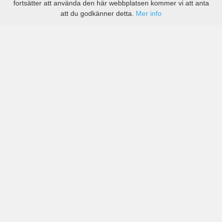
fortsätter att använda den här webbplatsen kommer vi att anta
att du godkänner detta.
Mer info
Priser från kända biluthyrningsföretag men även små
lokala i Kabardinien-Balkarien