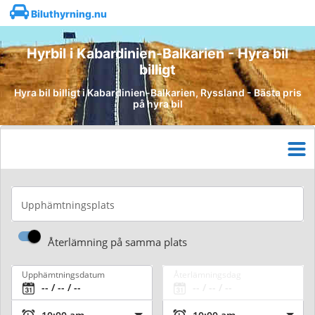
Biluthyrning.nu
Hyrbil i Kabardinien-Balkarien - Hyra bil
billigt
Hyra bil billigt i Kabardinien-Balkarien, Ryssland - Bästa pris
på hyra bil
Upphämtningsplats
Återlämning på samma plats
Upphämtningsdatum
Återlämningsdag