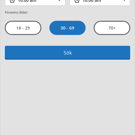
Förarens ålder:
30 - 69
18 - 29
70+
Sök