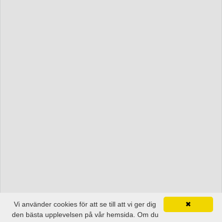
Vi använder cookies för att se till att vi ger dig
✖
den bästa upplevelsen på vår hemsida. Om du