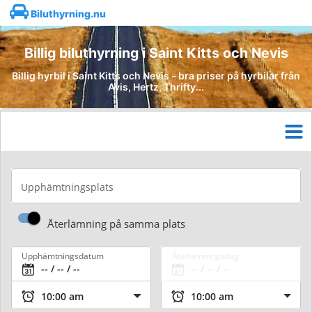
Biluthyrning.nu
Billig biluthyrning i Saint Kitts och Nevis
Billig hyrbil i Saint Kitts och Nevis - bra priser på hyrbilar från
Avis, Hertz, Thrifty...
Upphämtningsplats
Återlämning på samma plats
Upphämtningsdatum
Återlämningsdag