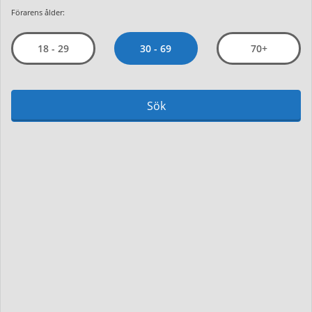
Förarens ålder:
30 - 69
18 - 29
70+
Sök