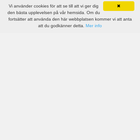
Vi använder cookies för att se till att vi ger dig
✖
den bästa upplevelsen på vår hemsida. Om du
fortsätter att använda den här webbplatsen kommer vi att anta
att du godkänner detta.
Mer info
Priser från kända biluthyrningsföretag men även små
lokala i Saint Kitts och Nevis