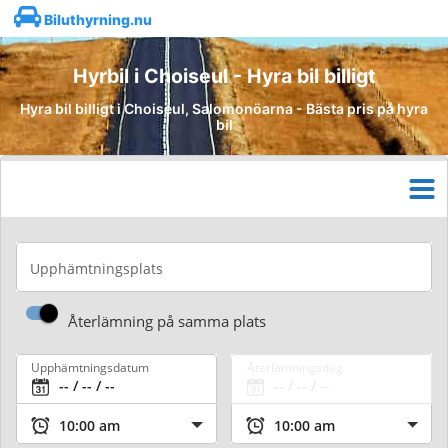
Biluthyrning.nu
Hyrbil i Choiseul - Hyra bil billigt
Hyra bil billigt i Choiseul, Salomonöarna - Bästa pris på hyra
bil
Upphämtningsplats
Återlämning på samma plats
Upphämtningsdatum
Återlämningsdag