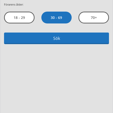
Förarens ålder:
30 - 69
18 - 29
70+
Sök