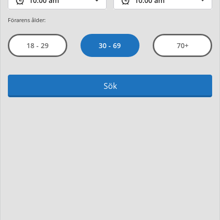
Förarens ålder:
30 - 69
18 - 29
70+
Sök