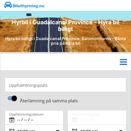
Biluthyrning.nu
Hyrbil i Guadalcanal Province - Hyra bil
billigt
Hyra bil billigt i Guadalcanal Province, Salomonöarna - Bästa
pris på hyra bil
Upphämtningsplats
Återlämning på samma plats
Upphämtningsdatum
Återlämningsdag