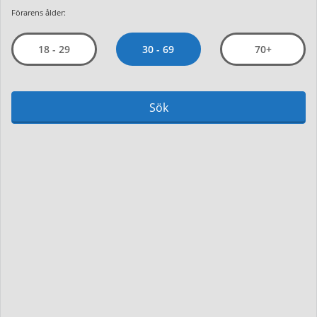
Förarens ålder:
30 - 69
18 - 29
70+
Sök