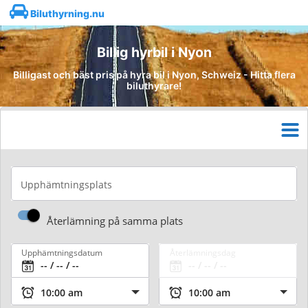
Biluthyrning.nu
Billig hyrbil i Nyon
Billigast och bäst pris på hyra bil i Nyon, Schweiz - Hitta flera
biluthyrare!
Upphämtningsplats
Återlämning på samma plats
Upphämtningsdatum
Återlämningsdag