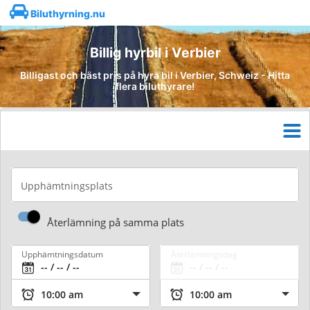
Biluthyrning.nu
Billig hyrbil i Verbier
Billigast och bäst pris på hyra bil i Verbier, Schweiz - Hitta
flera biluthyrare!
Upphämtningsplats
Återlämning på samma plats
Upphämtningsdatum
Återlämningsdag