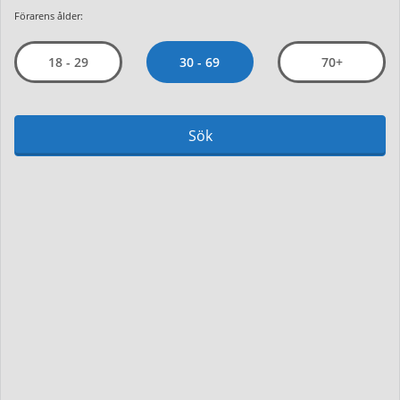
Förarens ålder:
30 - 69
18 - 29
70+
Sök