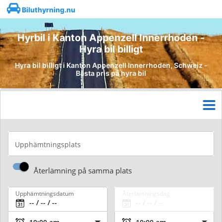
Biluthyrning.nu
Hyrbil i Kanton Appenzell Innerrhoden -
Hyra bil billigt
Hyra bil billigt i Kanton Appenzell Innerrhoden, Schweiz -
Bästa pris på hyra bil
Upphämtningsplats
Återlämning på samma plats
Upphämtningsdatum
Återlämningsdag