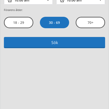
Förarens ålder:
30 - 69
18 - 29
70+
Sök