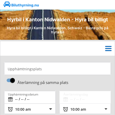
Biluthyrning.nu
Hyrbil i Kanton Nidwalden - Hyra bil billigt
Hyra bil billigt i Kanton Nidwalden, Schweiz - Bästa pris på
hyra bil
Upphämtningsplats
Återlämning på samma plats
Upphämtningsdatum
Återlämningsdag