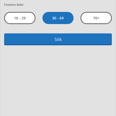
Förarens ålder:
30 - 69
18 - 29
70+
Sök