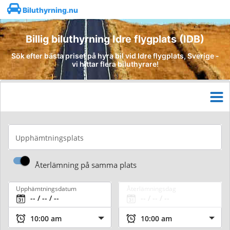
Biluthyrning.nu
Billig biluthyrning Idre flygplats (IDB)
Sök efter bästa priset på hyra bil vid Idre flygplats, Sverige -
vi hittar flera biluthyrare!
Upphämtningsplats
Återlämning på samma plats
Upphämtningsdatum
Återlämningsdag