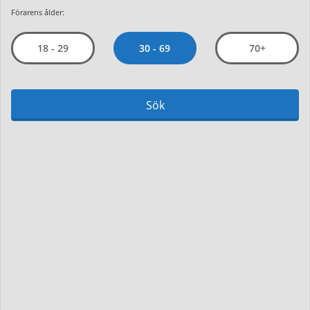
Förarens ålder:
30 - 69
18 - 29
70+
Sök