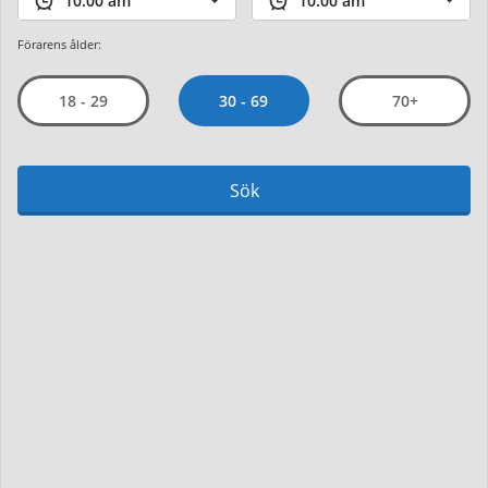
Förarens ålder:
30 - 69
18 - 29
70+
Sök