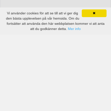
Vi använder cookies för att se till att vi ger dig
✖
den bästa upplevelsen på vår hemsida. Om du
fortsätter att använda den här webbplatsen kommer vi att anta
att du godkänner detta.
Mer info
Priser från kända biluthyrningsföretag men även små
lokala i Air Force Base Waterkloof