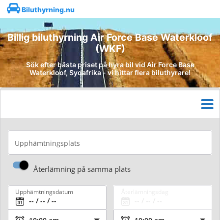
Biluthyrning.nu
Billig biluthyrning Air Force Base Waterkloof
(WKF)
Sök efter bästa priset på hyra bil vid Air Force Base
Waterkloof, Sydafrika - vi hittar flera biluthyrare!
Upphämtningsplats
Återlämning på samma plats
Upphämtningsdatum
Återlämningsdag