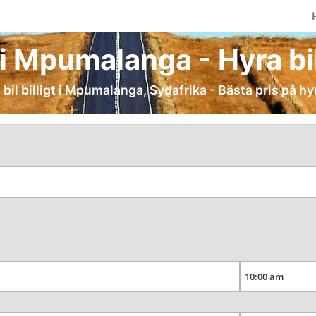
 i Mpumalanga - Hyra bil 
 bil billigt i Mpumalanga, Sydafrika - Bästa pris på hyr