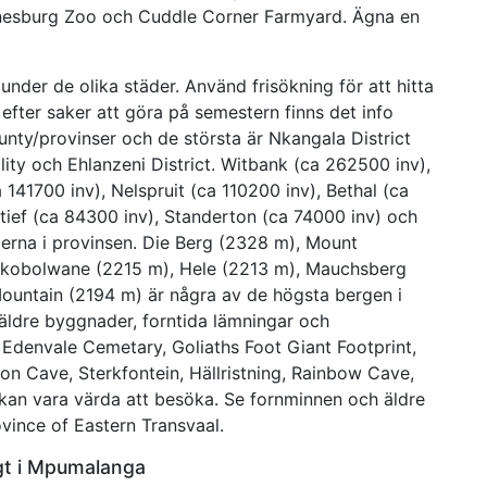
annesburg Zoo och Cuddle Corner Farmyard. Ägna en
der de olika städer. Använd frisökning för att hitta
efter saker att göra på semestern finns det info
nty/provinser och de största är Nkangala District
lity och Ehlanzeni District. Witbank (ca 262500 inv),
141700 inv), Nelspruit (ca 110200 inv), Bethal (ca
tief (ca 84300 inv), Standerton (ca 74000 inv) och
derna i provinsen. Die Berg (2328 m), Mount
akobolwane (2215 m), Hele (2213 m), Mauchsberg
ountain (2194 m) är några av de högsta bergen i
 äldre byggnader, forntida lämningar och
 Edenvale Cemetary, Goliaths Foot Giant Footprint,
n Cave, Sterkfontein, Hällristning, Rainbow Cave,
 kan vara värda att besöka. Se fornminnen och äldre
ince of Eastern Transvaal.
igt i Mpumalanga