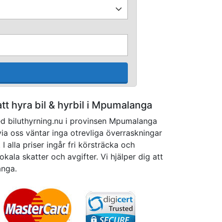
 att hyra bil & hyrbil i Mpumalanga
ed biluthyrning.nu i provinsen Mpumalanga
via oss väntar inga otrevliga överraskningar
I alla priser ingår fri körsträcka och
okala skatter och avgifter. Vi hjälper dig att
anga.