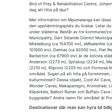
Bird of Prey & Rehabilitation Centre, Joh
dag att titta på djur?
Mer information om Mpumalanga kan läsas un
den upphämtningsplats du önskar. Letar du 
under städerna. Består av tre kommuner/cou
Municipality, Gert Sibande District Municipa
Middelburg (ca 154700 inv), eMbalenhle (ca 
101900 inv), Delmas (ca 92000 inv), Piet Re
Barberton (ca 67900 inv) är de största stä
Anderson (2273 m), Spitskop (2234 m), M
(2210 m), Kliprots (2205 m) och Formosa M
området. Sugen på att titta på fornminnen,
kulturminnen? Dessa objekt, Cold Air Cave,
Wonder Caves, Makapansgro, Kromdraai, Lio
Klipsirkels, BaKoni Ruiner och Buffalo Cave
byggnader? Andra namn för området är Prov
Destinationer där man kan hyra bil bill