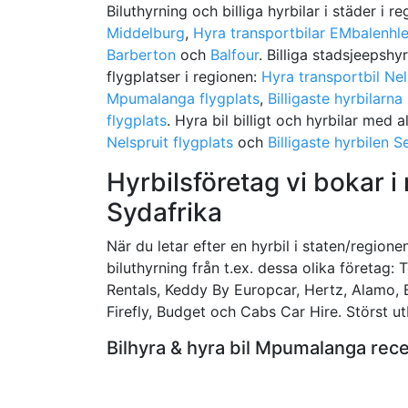
Biluthyrning och billiga hyrbilar i städer i r
Middelburg
,
Hyra transportbilar EMbalenhl
Barberton
och
Balfour
. Billiga stadsjeepshy
flygplatser i regionen:
Hyra transportbil Nel
Mpumalanga flygplats
,
Billigaste hyrbilarn
flygplats
. Hyra bil billigt och hyrbilar med a
Nelspruit flygplats
och
Billigaste hyrbilen 
Hyrbilsföretag vi bokar 
Sydafrika
När du letar efter en hyrbil i staten/regio
biluthyrning från t.ex. dessa olika företag:
Rentals, Keddy By Europcar, Hertz, Alamo, Bi
Firefly, Budget och Cabs Car Hire. Störst utb
Bilhyra & hyra bil Mpumalanga re