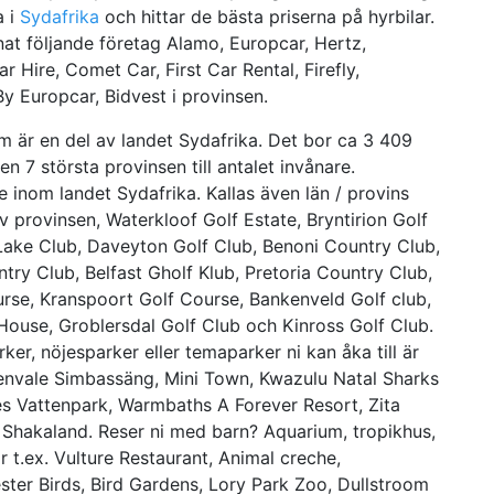
a i
Sydafrika
och hittar de bästa priserna på hyrbilar.
nnat följande företag Alamo, Europcar, Hertz,
 Hire, Comet Car, First Car Rental, Firefly,
By Europcar, Bidvest i provinsen.
är en del av landet Sydafrika. Det bor ca 3 409
7 största provinsen till antalet invånare.
 inom landet Sydafrika. Kallas även län / provins
av provinsen, Waterkloof Golf Estate, Bryntirion Golf
 Lake Club, Daveyton Golf Club, Benoni Country Club,
ry Club, Belfast Gholf Klub, Pretoria Country Club,
urse, Kranspoort Golf Course, Bankenveld Golf club,
ouse, Groblersdal Golf Club och Kinross Golf Club.
ker, nöjesparker eller temaparker ni kan åka till är
denvale Simbassäng, Mini Town, Kwazulu Natal Sharks
s Vattenpark, Warmbaths A Forever Resort, Zita
 Shakaland. Reser ni med barn? Aquarium, tropikhus,
r t.ex. Vulture Restaurant, Animal creche,
ster Birds, Bird Gardens, Lory Park Zoo, Dullstroom