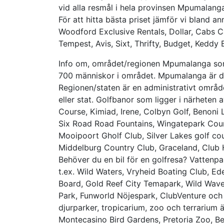
vid alla resmål i hela provinsen Mpumalang
För att hitta bästa priset jämför vi bland a
Woodford Exclusive Rentals, Dollar, Cabs Car
Tempest, Avis, Sixt, Thrifty, Budget, Keddy 
Info om, området/regionen Mpumalanga som 
700 människor i området. Mpumalanga är den 
Regionen/staten är en administrativt område
eller stat. Golfbanor som ligger i närheten 
Course, Kimiad, Irene, Colbyn Golf, Benoni
Six Road Road Fountains, Wingatepark Count
Mooipoort Gholf Club, Silver Lakes golf co
Middelburg Country Club, Graceland, Club H
Behöver du en bil för en golfresa? Vattenpar
t.ex. Wild Waters, Vryheid Boating Club, E
Board, Gold Reef City Temapark, Wild Wave
Park, Funworld Nöjespark, ClubVenture och
djurparker, tropicarium, zoo och terrarium ä
Montecasino Bird Gardens, Pretoria Zoo, Be