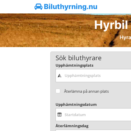
Biluthyrning.nu
Hyrbil
Hyra
Sök biluthyrare
Upphämtningsplats
Återlämna på annan plats
Upphämtningsdatum
Återlämningsdag