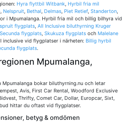
egionen:
Hyra flyttbil Witbank
,
Hyrbil fria mil
e
,
Nelspruit
,
Bethal
,
Delmas
,
Piet Retief
,
Standerton
,
ror i Mpumalanga. Hyrbil fria mil och billig bilhyra vid
spruit flygplats
,
All Inclusive biluthyrning Kruger
a Secunda flygplats
,
Skukuza flygplats
och
Malelane
ll inclusive vid flygplatser i närheten:
Billig hyrbil
Secunda flygplats
.
i regionen Mpumalanga,
nen Mpumalanga bokar biluthyrning.nu och letar
 Tempest, Avis, First Car Rental, Woodford Exclusive
dvest, Thrifty, Comet Car, Dollar, Europcar, Sixt,
ud hittar du oftast vid flygplatser.
censioner, betyg & omdömen