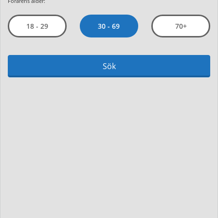
Förarens ålder:
30 - 69
18 - 29
70+
Sök