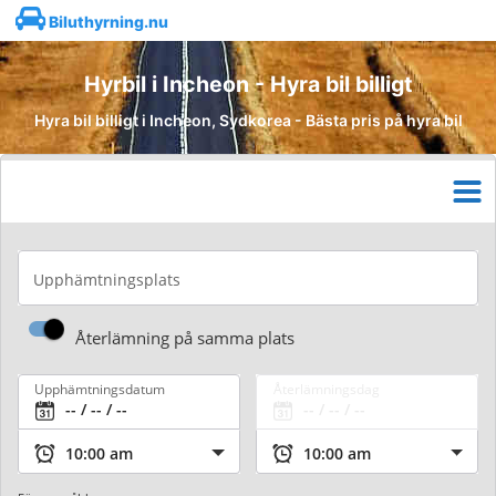
Biluthyrning.nu
Hyrbil i Incheon - Hyra bil billigt
Hyra bil billigt i Incheon, Sydkorea - Bästa pris på hyra bil
Upphämtningsplats
Återlämning på samma plats
Upphämtningsdatum
Återlämningsdag