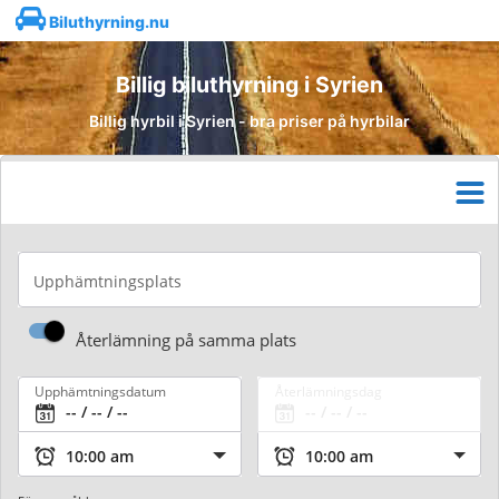
Biluthyrning.nu
Billig biluthyrning i Syrien
Billig hyrbil i Syrien - bra priser på hyrbilar
Upphämtningsplats
Återlämning på samma plats
Upphämtningsdatum
Återlämningsdag