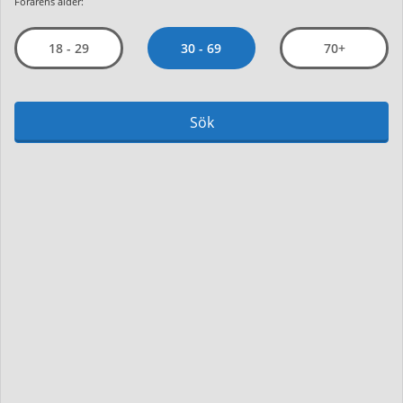
Förarens ålder:
30 - 69
18 - 29
70+
Sök