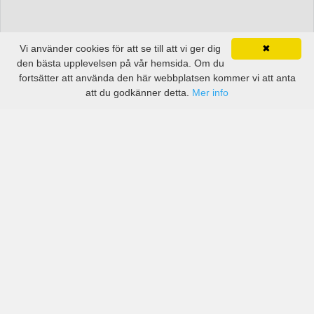
Vi använder cookies för att se till att vi ger dig
✖
den bästa upplevelsen på vår hemsida. Om du
fortsätter att använda den här webbplatsen kommer vi att anta
att du godkänner detta.
Mer info
Priser från kända biluthyrningsföretag men även små
lokala i Syrien